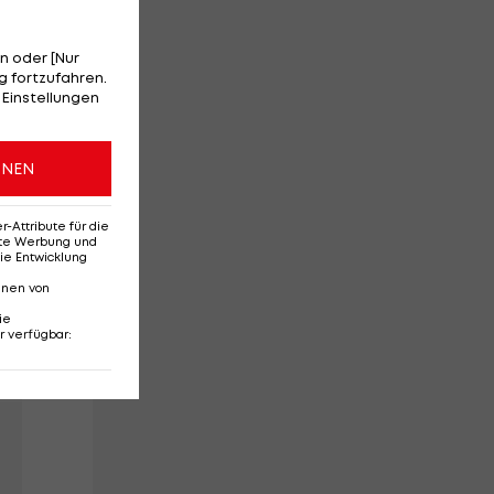
n oder [Nur
 fortzufahren.
 Einstellungen
ch
ONEN
Attribute für die
erte Werbung und
ie Entwicklung
nnen von
ie
r verfügbar
: