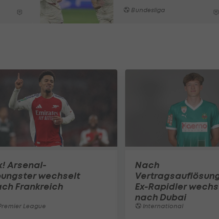
Bundesliga
x! Arsenal-
Nach
oungster wechselt
Vertragsauflösung
ch Frankreich
Ex-Rapidler wechs
nach Dubai
Premier League
International