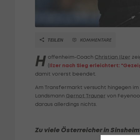
KOMMENTARE
TEILEN
H
offenheim-Coach
Christian Ilzer
zei
(
Ilzer nach Sieg erleichtert: "Gezei
damit vorerst beendet.
Am Transfermarkt versucht hingegen im
Landsmann
Gernot Trauner
von Feyenoord
daraus allerdings nichts.
Zu viele Österreicher in Sinsheim