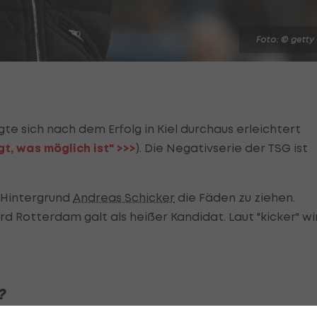
Foto: © getty
gte sich nach dem Erfolg in Kiel durchaus erleichtert
gt, was möglich ist" >>>
). Die Negativserie der TSG ist
 Hintergrund
Andreas Schicker
die Fäden zu ziehen.
 Rotterdam galt als heißer Kandidat. Laut "kicker" wi
?