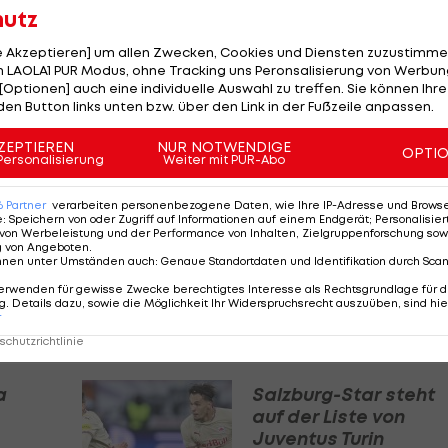
ar mit der TSG einig und hat seinen Wechselwunsch
hutz
. Woran das Ganze gescheitert sei, ist unklar. Der
le Akzeptieren] um allen Zwecken, Cookies und Diensten zuzustimme
tellungen bei einer möglichen Ablösesumme.
 LAOLA1 PUR Modus, ohne Tracking uns Peronsalisierung von Werbung
[Optionen] auch eine individuelle Auswahl zu treffen. Sie können Ihre
den Button links unten bzw. über den Link in der Fußzeile anpassen.
 Umdenken in Sinsheim gegeben haben. "Es kursiert au
eto eingelegt haben, weil ihnen eine weiter
ZEPTIEREN
NUR NOTWENDIGE
OPTI
Personalisierung
Weiter mit PUR-Abo
ittlerweile suspekt erscheint und im Klub für
llmagazin.
6
Partner
verarbeiten personenbezogene Daten, wie Ihre IP-Adresse und Browser-
e
:
Speichern von oder Zugriff auf Informationen auf einem Endgerät; Personalisi
von Werbeleistung und der Performance von Inhalten, Zielgruppenforschung sow
g von Angeboten
.
er
Landespräsident
nnen unter Umständen auch
:
Genaue Standortdaten und Identifikation durch Sca
in
verlässt ÖFB: "Für
erwenden für gewisse Zwecke berechtigtes Interesse als Rechtsgrundlage für d
das stehe ich nicht
. Details dazu, sowie die Möglichkeit Ihr Widerspruchsrecht auszuüben, sind hie
mehr"
r
ÖFB-Team
chutzrichtlinie
a
Salzburg-Star steht
auf der Liste von
Juventus Turin