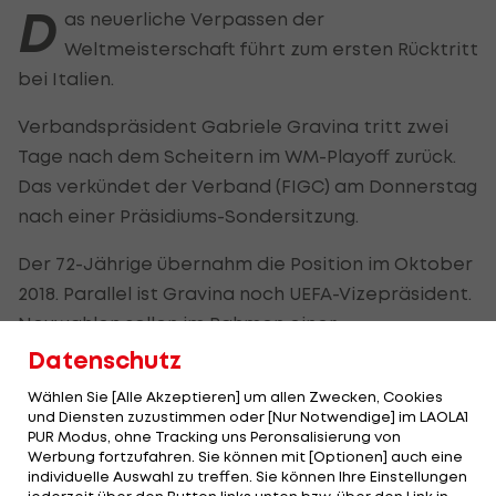
D
as neuerliche Verpassen der
Weltmeisterschaft führt zum ersten Rücktritt
bei Italien.
Verbandspräsident Gabriele Gravina tritt zwei
Tage nach dem Scheitern im WM-Playoff zurück.
Das verkündet der Verband (FIGC) am Donnerstag
nach einer Präsidiums-Sondersitzung.
Der 72-Jährige übernahm die Position im Oktober
2018. Parallel ist Gravina noch UEFA-Vizepräsident.
Neuwahlen sollen im Rahmen einer
außerordentlichen Versammlung am 22. Juni
Datenschutz
stattfinden.
Wählen Sie [Alle Akzeptieren] um allen Zwecken, Cookies
und Diensten zuzustimmen oder [Nur Notwendige] im LAOLA1
PUR Modus, ohne Tracking uns Peronsalisierung von
Gattuso geht wohl nach
Werbung fortzufahren. Sie können mit [Optionen] auch eine
WM-Debakel - Holt
individuelle Auswahl zu treffen. Sie können Ihre Einstellungen
Italien Ex-Coach?