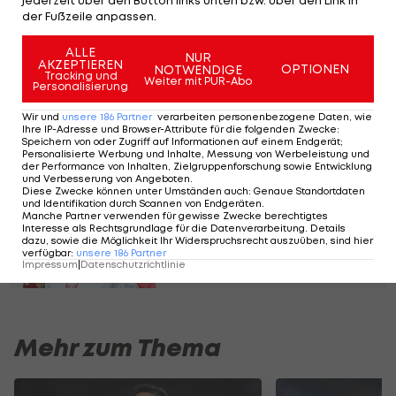
jederzeit über den Button links unten bzw. über den Link in
der Fußzeile anpassen.
FIFA WM
ALLE
NUR
AKZEPTIEREN
OPTIONEN
NOTWENDIGE
"Verdammtes Elend" –
Tracking und
Weiter mit PUR-Abo
Personalisierung
Italien nach erneutem
WM-Debakel am Boden
Wir und
unsere
186
Partner
verarbeiten personenbezogene Daten, wie
Ihre IP-Adresse und Browser-Attribute für die folgenden Zwecke
:
Speichern von oder Zugriff auf Informationen auf einem Endgerät;
FIFA WM
Personalisierte Werbung und Inhalte, Messung von Werbeleistung und
der Performance von Inhalten, Zielgruppenforschung sowie Entwicklung
und Verbesserung von Angeboten
.
Diese Stars müssen bei
Diese Zwecke können unter Umständen auch
:
Genaue Standortdaten
und Identifikation durch Scannen von Endgeräten
.
der WM 2026 zuschauen
Manche Partner verwenden für gewisse Zwecke berechtigtes
Interesse als Rechtsgrundlage für die Datenverarbeitung. Details
dazu, sowie die Möglichkeit Ihr Widerspruchsrecht auszuüben, sind hier
verfügbar
:
unsere
186
Partner
Impressum
|
Datenschutzrichtlinie
FIFA WM
Mehr zum Thema