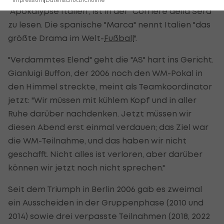
"Apokalypse Italien", ist in der "Corriere della Sera"
zu lesen. Die spanische "Marca" nennt Italien "das
größte Drama im Welt-
Fußball
".
"Verdammtes Elend" geht die "AS" hart ins Gericht.
Gianluigi Buffon, der 2006 noch den WM-Pokal in
den Himmel streckte, meint als Teamkoordinator
jetzt: "Wir müssen mit kühlem Kopf und in aller
Ruhe darüber nachdenken. Jetzt müssen wir
diesen Abend erst einmal verdauen; das Ziel war
die WM-Teilnahme, und das haben wir nicht
geschafft. Nicht alles ist verloren, aber darüber
können wir jetzt noch nicht sprechen."
Seit dem Triumph in Berlin 2006 gab es zweimal
ein Ausscheiden in der Gruppenphase (2010 und
2014) sowie drei verpasste Teilnahmen (2018, 2022