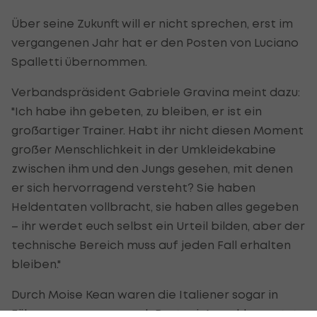
Über seine Zukunft will er nicht sprechen, erst im
vergangenen Jahr hat er den Posten von Luciano
Spalletti übernommen.
Verbandspräsident Gabriele Gravina meint dazu:
"Ich habe ihn gebeten, zu bleiben, er ist ein
großartiger Trainer. Habt ihr nicht diesen Moment
großer Menschlichkeit in der Umkleidekabine
zwischen ihm und den Jungs gesehen, mit denen
er sich hervorragend versteht? Sie haben
Heldentaten vollbracht, sie haben alles gegeben
– ihr werdet euch selbst ein Urteil bilden, aber der
technische Bereich muss auf jeden Fall erhalten
bleiben."
Durch Moise Kean waren die Italiener sogar in
Führung gegangen, nach Bastoni-Ausschluss setzte