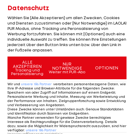
man sich mit einem Mann weniger zur Wehr, Ex-
Datenschutz
Austrianer
Haris Tabakovic
konnte aber
Wählen Sie [Alle Akzeptieren] um allen Zwecken, Cookies
ausgleichen. In der Verlängerung hielt man in
und Diensten zuzustimmen oder [Nur Notwendige] im LAOLA1
PUR Modus, ohne Tracking uns Peronsalisierung von
Unterzahl das Ergebnis.
Werbung fortzufahren. Sie können mit [Optionen] auch eine
individuelle Auswahl zu treffen. Sie können Ihre Einstellungen
"Die Jungs hätten diese Niederlage angesichts
jederzeit über den Button links unten bzw. über den Link in
der Fußzeile anpassen.
ihrer Leistung, ihres Einsatzes und ihrer
Leidenschaft nicht verdient. Wir hatten drei
ALLE
NUR
AKZEPTIEREN
Großchancen, das tut weh, aber so ist
Fußball
. Ich
OPTIONEN
NOTWENDIGE
Tracking und
Weiter mit PUR-Abo
Personalisierung
bin stolz auf meine Jungs. Es schmerzt, denn diese
Weltmeisterschaft hätte uns, unseren Familien,
Wir und
unsere
186
Partner
verarbeiten personenbezogene Daten, wie
Ihre IP-Adresse und Browser-Attribute für die folgenden Zwecke
:
ganz Italien und unserem Sport gutgetan",
Speichern von oder Zugriff auf Informationen auf einem Endgerät;
Personalisierte Werbung und Inhalte, Messung von Werbeleistung und
reagiert Gattuso.
der Performance von Inhalten, Zielgruppenforschung sowie Entwicklung
und Verbesserung von Angeboten
.
Diese Zwecke können unter Umständen auch
:
Genaue Standortdaten
und Identifikation durch Scannen von Endgeräten
.
Medien zerreißen Italien
Manche Partner verwenden für gewisse Zwecke berechtigtes
Interesse als Rechtsgrundlage für die Datenverarbeitung. Details
dazu, sowie die Möglichkeit Ihr Widerspruchsrecht auszuüben, sind hier
verfügbar
:
unsere
186
Partner
So bleibt nur eine Schmach für die Italiener.
Impressum
|
Datenschutzrichtlinie