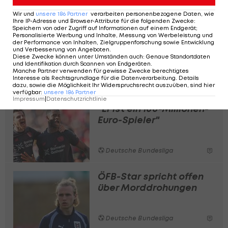
Ergebnis, das wir in der Bundesliga haben", hebt
Wir und
unsere
186
Partner
verarbeiten personenbezogene Daten, wie
Kovac hervor:
Ihre IP-Adresse und Browser-Attribute für die folgenden Zwecke
:
Speichern von oder Zugriff auf Informationen auf einem Endgerät;
Personalisierte Werbung und Inhalte, Messung von Werbeleistung und
"Wenn wir aneinander vorbeireden würden, dann
der Performance von Inhalten, Zielgruppenforschung sowie Entwicklung
und Verbesserung von Angeboten
.
würden wir nicht da stehen, wo wir stehen. Das
Diese Zwecke können unter Umständen auch
:
Genaue Standortdaten
und Identifikation durch Scannen von Endgeräten
.
machen wir in Englisch – und das ist, denke ich,
Manche Partner verwenden für gewisse Zwecke berechtigtes
Interesse als Rechtsgrundlage für die Datenverarbeitung. Details
ganz in Ordnung."
dazu, sowie die Möglichkeit Ihr Widerspruchsrecht auszuüben, sind hier
verfügbar
:
unsere
186
Partner
Impressum
|
Datenschutzrichtlinie
"Er ist ein 100-Millionen-
Euro-Spieler"
Deutsche Bundesliga
ÖFB-Star spricht offen
über Morddrohungen
Deutsche Bundesliga