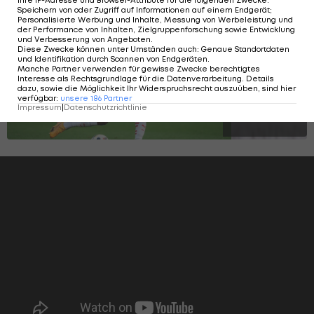
Speichern von oder Zugriff auf Informationen auf einem Endgerät;
Personalisierte Werbung und Inhalte, Messung von Werbeleistung und
der Performance von Inhalten, Zielgruppenforschung sowie Entwicklung
und Verbesserung von Angeboten
.
Diese Zwecke können unter Umständen auch
:
Genaue Standortdaten
SLIDESHOW
und Identifikation durch Scannen von Endgeräten
.
STARTEN
Manche Partner verwenden für gewisse Zwecke berechtigtes
Interesse als Rechtsgrundlage für die Datenverarbeitung. Details
dazu, sowie die Möglichkeit Ihr Widerspruchsrecht auszuüben, sind hier
verfügbar
:
unsere
186
Partner
Impressum
|
Datenschutzrichtlinie