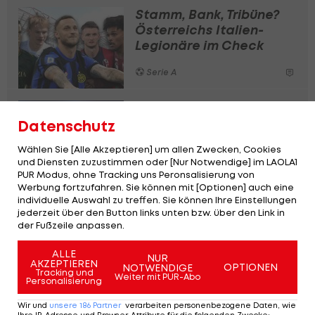
Stamm, Bank, Tribüne?
Österreichs Italien-
Legionäre im Check
Serie A
Einigung! Kevin Danso
vor Transfer nach
Datenschutz
Italien
Wählen Sie [Alle Akzeptieren] um allen Zwecken, Cookies
und Diensten zuzustimmen oder [Nur Notwendige] im LAOLA1
International
PUR Modus, ohne Tracking uns Peronsalisierung von
Werbung fortzufahren. Sie können mit [Optionen] auch eine
Arnautovic nach
individuelle Auswahl zu treffen. Sie können Ihre Einstellungen
jederzeit über den Button links unten bzw. über den Link in
Serbien? Topklub
der Fußzeile anpassen.
vermeldet wohl
Interesse
ALLE
NUR
Serie A
AKZEPTIEREN
OPTIONEN
NOTWENDIGE
Tracking und
Weiter mit PUR-Abo
Personalisierung
Wir und
unsere
186
Partner
verarbeiten personenbezogene Daten, wie
Die 20 teuersten Sommer-Transfers 2024
Ihre IP-Adresse und Browser-Attribute für die folgenden Zwecke
: