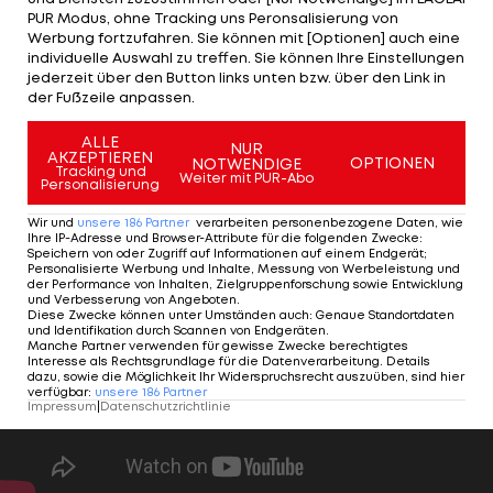
PUR Modus, ohne Tracking uns Peronsalisierung von
Werbung fortzufahren. Sie können mit [Optionen] auch eine
Motta wurde erst am 11. Juni als Trainer installiert
individuelle Auswahl zu treffen. Sie können Ihre Einstellungen
(
Laola1 berichtete>>>
) und steht vor einem
jederzeit über den Button links unten bzw. über den Link in
der Fußzeile anpassen.
intensiven Sommer. Unter anderem sucht der
Italiener nach einer neuen Nummer 1 im Tor der
ALLE
NUR
AKZEPTIEREN
"Alten Dame."
OPTIONEN
NOTWENDIGE
Tracking und
Weiter mit PUR-Abo
Personalisierung
Wir und
unsere
186
Partner
verarbeiten personenbezogene Daten, wie
Ihre IP-Adresse und Browser-Attribute für die folgenden Zwecke
:
Speichern von oder Zugriff auf Informationen auf einem Endgerät;
Personalisierte Werbung und Inhalte, Messung von Werbeleistung und
der Performance von Inhalten, Zielgruppenforschung sowie Entwicklung
und Verbesserung von Angeboten
.
Diese Zwecke können unter Umständen auch
:
Genaue Standortdaten
und Identifikation durch Scannen von Endgeräten
.
Manche Partner verwenden für gewisse Zwecke berechtigtes
Interesse als Rechtsgrundlage für die Datenverarbeitung. Details
dazu, sowie die Möglichkeit Ihr Widerspruchsrecht auszuüben, sind hier
verfügbar
:
unsere
186
Partner
Impressum
|
Datenschutzrichtlinie