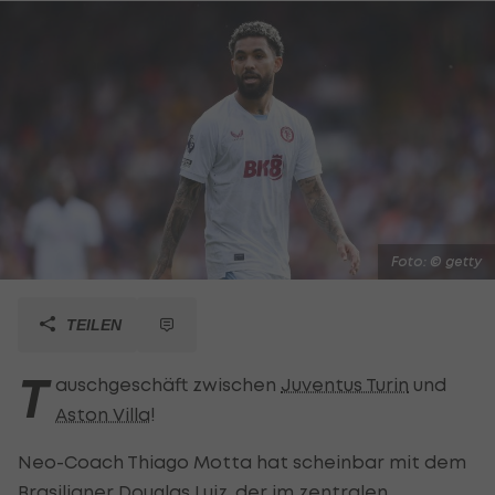
Foto: © getty
TEILEN
T
auschgeschäft zwischen
Juventus Turin
und
Aston Villa
!
Neo-Coach Thiago Motta hat scheinbar mit dem
Brasilianer Douglas Luiz, der im zentralen