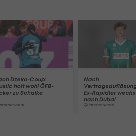
ach Dzeko-Coup:
Nach
slic holt wohl ÖFB-
Vertragsauflösung
cker zu Schalke
Ex-Rapidler wechs
nach Dubai
nternational
International