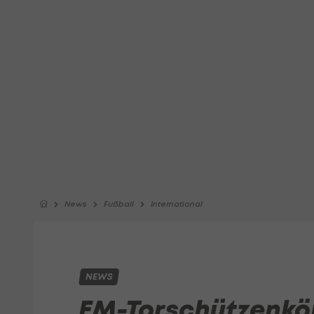
News
Fußball
International
NEWS
EM-Torschützenkön