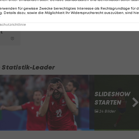
erwenden für gewisse Zwecke berechtigtes Interesse als Rechtsgrundlage für d
. Details dazu, sowie die Möglichkeit Ihr Widerspruchsrecht auszuüben, sind hie
r
chutzrichtlinie
t
e Statistik-Leader
SLIDESHOW
STARTEN
24 Bilder