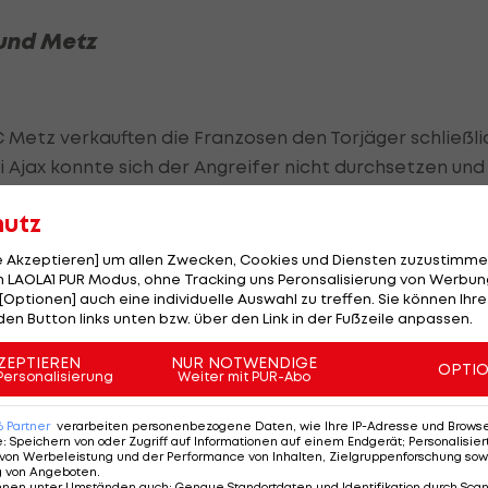
und Metz
C Metz verkauften die Franzosen den Torjäger schließli
i Ajax konnte sich der Angreifer nicht durchsetzen und
 der Wintertransferperiode zurück nach Metz verliehe
hutz
zielte zwölf Tore in 20 Spielen, doch auch er konnte
le Akzeptieren] um allen Zwecken, Cookies und Diensten zuzustimme
ern. Schlussendlich einigten sich Ajax und Metz auf
 LAOLA1 PUR Modus, ohne Tracking uns Peronsalisierung von Werbung
[Optionen] auch eine individuelle Auswahl zu treffen. Sie können Ihre
nnten 13 Millionen Euro, ehe sich nun endgültig
den Button links unten bzw. über den Link in der Fußzeile anpassen.
 sicherte.
ZEPTIEREN
NUR NOTWENDIGE
OPTI
 Mikautadze seine tolle Form aus dem Frühjahr und ha
Personalisierung
Weiter mit PUR-Abo
sensationellen Achtelfinal-Einzug der Georgier. Mit dre
6
Partner
verarbeiten personenbezogene Daten, wie Ihre IP-Adresse und Browser-
s EM-Torschützenkönige.
e
:
Speichern von oder Zugriff auf Informationen auf einem Endgerät; Personalisi
von Werbeleistung und der Performance von Inhalten, Zielgruppenforschung sow
g von Angeboten
.
nnen unter Umständen auch
:
Genaue Standortdaten und Identifikation durch Sca