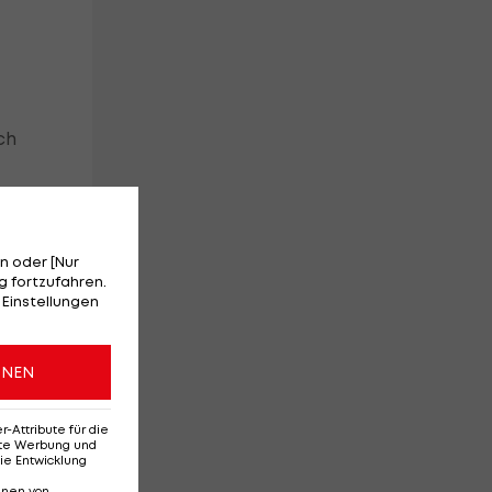
ch
n.
n oder [Nur
 fortzufahren.
 Einstellungen
ONEN
tte
i
Attribute für die
erte Werbung und
ie Entwicklung
nnen von