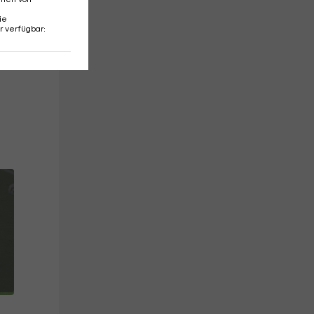
ie
r verfügbar
: