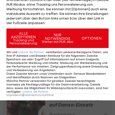
den Gerüchten nun jedoch einen Riegel vor.
PUR Modus, ohne Tracking uns Peronsalisierung von
Werbung fortzufahren. Sie können mit [Optionen] auch eine
individuelle Auswahl zu treffen. Sie können Ihre Einstellungen
Die 15 größten Transfergewinner des
jederzeit über den Button links unten bzw. über den Link in
letzten Jahrzehnts
der Fußzeile anpassen.
ALLE
NUR
AKZEPTIEREN
OPTIONEN
NOTWENDIGE
Tracking und
Weiter mit PUR-Abo
SLIDESHOW
Personalisierung
STARTEN
Wir und
unsere
186
Partner
verarbeiten personenbezogene Daten, wie
Ihre IP-Adresse und Browser-Attribute für die folgenden Zwecke
:
Speichern von oder Zugriff auf Informationen auf einem Endgerät;
Personalisierte Werbung und Inhalte, Messung von Werbeleistung und
der Performance von Inhalten, Zielgruppenforschung sowie Entwicklung
und Verbesserung von Angeboten
.
Diese Zwecke können unter Umständen auch
:
Genaue Standortdaten
und Identifikation durch Scannen von Endgeräten
.
Manche Partner verwenden für gewisse Zwecke berechtigtes
Interesse als Rechtsgrundlage für die Datenverarbeitung. Details
dazu, sowie die Möglichkeit Ihr Widerspruchsrecht auszuüben, sind hier
verfügbar
:
unsere
186
Partner
Gesundheitszustand
Impressum
|
Datenschutzrichtlinie
unklar: Lens verzichtet
auf Danso-Einsatz
International