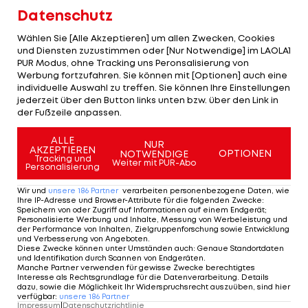
Datenschutz
Wimmer und Honsak mit Remis
Wählen Sie [Alle Akzeptieren] um allen Zwecken, Cookies
und Diensten zuzustimmen oder [Nur Notwendige] im LAOLA1
PUR Modus, ohne Tracking uns Peronsalisierung von
Der
VfL Wolfsburg
(
Patrick Wimmer
spielt durch)
Werbung fortzufahren. Sie können mit [Optionen] auch eine
trennt sich mit 1:1 vom
1. FC Heidenheim
mit
individuelle Auswahl zu treffen. Sie können Ihre Einstellungen
jederzeit über den Button links unten bzw. über den Link in
Mathias Honsak
(bis zur 90. Minute am Platz).
der Fußzeile anpassen.
Adrian Beck bringt Heidenheim in der
ALLE
NUR
AKZEPTIEREN
Nachspielzeit der ersten Hälfte in Führung, nach
OPTIONEN
NOTWENDIGE
Tracking und
Weiter mit PUR-Abo
Personalisierung
einer Ecke gleicht Moritz Jenz via Innenpfosten
per Kopf aus (80.). Heidenheim ist damit auf Platz
Wir und
unsere
186
Partner
verarbeiten personenbezogene Daten, wie
Ihre IP-Adresse und Browser-Attribute für die folgenden Zwecke
:
17, Wolfsburg rutscht auf den zwölften
Speichern von oder Zugriff auf Informationen auf einem Endgerät;
Personalisierte Werbung und Inhalte, Messung von Werbeleistung und
Tabellenrang ab.
der Performance von Inhalten, Zielgruppenforschung sowie Entwicklung
und Verbesserung von Angeboten
.
Diese Zwecke können unter Umständen auch
:
Genaue Standortdaten
und Identifikation durch Scannen von Endgeräten
.
Köln siegt wieder dank Ache
Manche Partner verwenden für gewisse Zwecke berechtigtes
Interesse als Rechtsgrundlage für die Datenverarbeitung. Details
dazu, sowie die Möglichkeit Ihr Widerspruchsrecht auszuüben, sind hier
verfügbar
:
unsere
186
Partner
Ein Doppelpack von Ragnar Ache beschert dem
1.
Impressum
|
Datenschutzrichtlinie