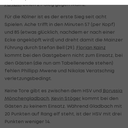
FC Köln
einen 2:1-Sieg gegen Mainz.
Für die Kölner ist es der erste Sieg seit acht
Spielen. Ache trifft in den Minuten 57 (per Kopf)
und 85 (etwas glücklich, nachdem er nach einer
Ecke angeköpft wird) und dreht damit die Mainzer
Führung durch Stefan Bell (29.).
Florian Kainz
kommt bei den Gastgebern nicht zum Einsatz, bei
den Gästen (die nun am Tabellenende stehen)
fehlen Phillipp Mwene und Nikolas Veratschnig
verletzungsbedingt.
Keine Tore gibt es zwischen dem HSV und
Borussia
Mönchengladbach
.
Kevin Stöger
kommt bei den
Gästen zu keinem Einsatz. Während Gladbach mit
20 Punkten auf Rang elf steht, ist der HSV mit drei
Punkten weniger 14.