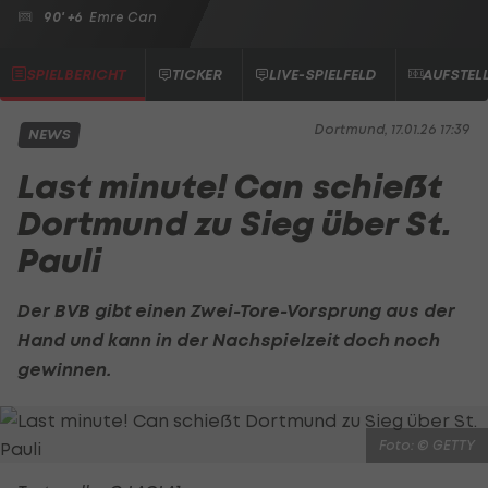
90' +6
Emre Can
SPIELBERICHT
TICKER
LIVE-SPIELFELD
AUFSTEL
Dortmund, 17.01.26 17:39
NEWS
Last minute! Can schießt
Dortmund zu Sieg über St.
Pauli
Der BVB gibt einen Zwei-Tore-Vorsprung aus der
Hand und kann in der Nachspielzeit doch noch
gewinnen.
Foto: © GETTY