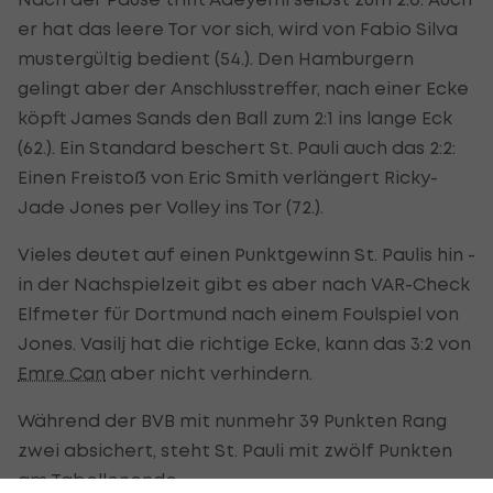
er hat das leere Tor vor sich, wird von Fabio Silva
mustergültig bedient (54.). Den Hamburgern
gelingt aber der Anschlusstreffer, nach einer Ecke
köpft James Sands den Ball zum 2:1 ins lange Eck
(62.). Ein Standard beschert St. Pauli auch das 2:2:
Einen Freistoß von Eric Smith verlängert Ricky-
Jade Jones per Volley ins Tor (72.).
Vieles deutet auf einen Punktgewinn St. Paulis hin -
in der Nachspielzeit gibt es aber nach VAR-Check
Elfmeter für Dortmund nach einem Foulspiel von
Jones. Vasilj hat die richtige Ecke, kann das 3:2 von
Emre Can
aber nicht verhindern.
Während der BVB mit nunmehr 39 Punkten Rang
zwei absichert, steht St. Pauli mit zwölf Punkten
am Tabellenende.