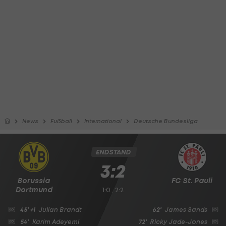
News
Fußball
International
Deutsche Bundesliga
ENDSTAND
3:2
Borussia
FC St. Pauli
Dortmund
1:0 , 2:2
45' +1
Julian Brandt
62'
James Sands
54'
Karim Adeyemi
72'
Ricky Jade-Jones