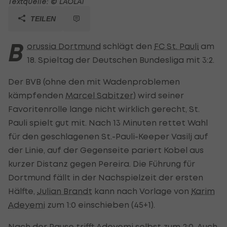
Textquelle: © LAOLA1
TEILEN
B
orussia Dortmund
schlägt den
FC St. Pauli
am
18. Spieltag der Deutschen Bundesliga mit 3:2.
Der BVB (ohne den mit Wadenproblemen
kämpfenden
Marcel Sabitzer
) wird seiner
Favoritenrolle lange nicht wirklich gerecht, St.
Pauli spielt gut mit. Nach 13 Minuten rettet Wahl
für den geschlagenen St.-Pauli-Keeper Vasilj auf
der Linie, auf der Gegenseite pariert Kobel aus
kurzer Distanz gegen Pereira. Die Führung für
Dortmund fällt in der Nachspielzeit der ersten
Hälfte,
Julian Brandt
kann nach Vorlage von
Karim
Adeyemi
zum 1:0 einschieben (45+1).
Nach der Pause trifft Adeyemi selbst zum 2:0. Auch