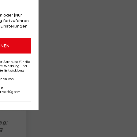
n oder [Nur
 fortzufahren.
 Einstellungen
c-
3
ONEN
Attribute für die
erte Werbung und
ie Entwicklung
nnen von
ie
r verfügbar
:
eg:
g