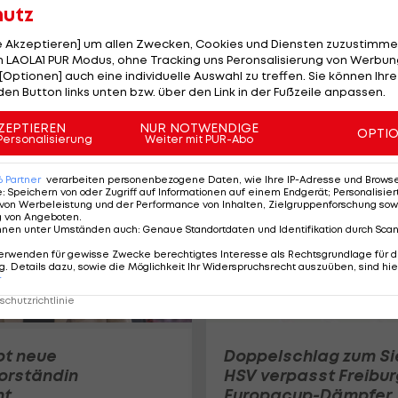
hutz
le Akzeptieren] um allen Zwecken, Cookies und Diensten zuzustimme
Einigung erzielt?
 LAOLA1 PUR Modus, ohne Tracking uns Peronsalisierung von Werbung
Überraschende
[Optionen] auch eine individuelle Auswahl zu treffen. Sie können Ihre
Wendung im Vuskovi
den Button links unten bzw. über den Link in der Fußzeile anpassen.
Poker
ZEPTIEREN
NUR NOTWENDIGE
Premier League
OPTI
Personalisierung
Weiter mit PUR-Abo
6
Partner
verarbeiten personenbezogene Daten, wie Ihre IP-Adresse und Browser-
e
:
Speichern von oder Zugriff auf Informationen auf einem Endgerät; Personalisi
von Werbeleistung und der Performance von Inhalten, Zielgruppenforschung sow
g von Angeboten
.
nnen unter Umständen auch
:
Genaue Standortdaten und Identifikation durch Sca
erwenden für gewisse Zwecke berechtigtes Interesse als Rechtsgrundlage für d
. Details dazu, sowie die Möglichkeit Ihr Widerspruchsrecht auszuüben, sind hie
r
chutzrichtlinie
bt neue
Doppelschlag zum Si
orständin
HSV verpasst Freibur
nt
Europacup-Dämpfer