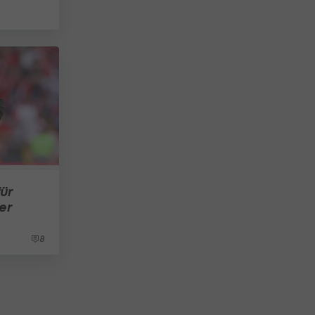
ür
er
8