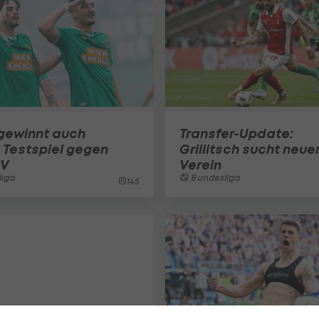
gewinnt auch
Transfer-Update:
s Testspiel gegen
Grillitsch sucht neue
SV
Verein
liga
Bundesliga
145