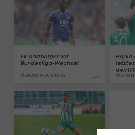
Ex-Salzburger vor
Rapid 
Bundesliga-Wechsel
letzte
den H
Deutsche Bundesliga
Bundes
6