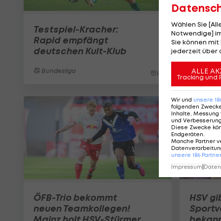
Datensc
Wählen Sie [Al
Testspiel-Kracher:
Notwendige] im
Rapid empfängt
Sie können mit 
deutschen Kult-Klub
jederzeit über 
ALLE AK
Bundesliga
14
Tracking und 
Wir und
unsere
18
folgenden Zweck
Inhalte, Messung 
und Verbesserun
Diese Zwecke kö
Endgeräten
.
Manche Partner v
Datenverarbeitung
unsere
186
Partne
Impressum
|
Datens
ÖFB-Trio bekommt
HSV gi
neuen Teamkollegen!
Sportv
Mainz holt HSV-Stürmer
bekan