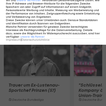
Wir und
unsere
186
Partner
verarbeiten personenbezogene Daten, wie
Ihre IP-Adresse und Browser-Attribute für die folgenden Zwecke
:
einmal drei Zähler Vorsprung auf den
Speichern von oder Zugriff auf Informationen auf einem Endgerät;
Personalisierte Werbung und Inhalte, Messung von Werbeleistung und
Relegationsplatz (St. Pauli).
Die Tabelle >>>
der Performance von Inhalten, Zielgruppenforschung sowie Entwicklung
und Verbesserung von Angeboten
.
Diese Zwecke können unter Umständen auch
:
Genaue Standortdaten
und Identifikation durch Scannen von Endgeräten
.
Manche Partner verwenden für gewisse Zwecke berechtigtes
Mehr zum Thema
Interesse als Rechtsgrundlage für die Datenverarbeitung. Details
dazu, sowie die Möglichkeit Ihr Widerspruchsrecht auszuüben, sind hier
verfügbar
:
unsere
186
Partner
Impressum
|
Datenschutzrichtlinie
Trauer um Ex-Lustenau-
"Schlüsselm
Sportchef Prinzen (57)
Kompany äuß
Union-Traine
Deutsche Bundesliga
Deutsche Bunde