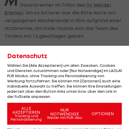
M
Dauerbrenner im Trikot des
SV Werder
Bremen
. Um so bitterer war die Rote Karte am
vergangenen Wochenende in Köln aufgrund einer
Notbremse, am Ende musste sich das Team des
Tirolers mit 1:2 geschlagen geben.
Zumindest halten sich die Auswirkungen im
Datenschutz
Rahmen. Friedl wurde, wie das DFB-Sportgericht
verkündet, nur für ein Spiel gesperrt.
Wählen Sie [Alle Akzeptieren] um allen Zwecken, Cookies
und Diensten zuzustimmen oder [Nur Notwendige] im LAOLA1
Betroffen ist ausgerechnet das wichtige
PUR Modus, ohne Tracking uns Peronsalisierung von
Werbung fortzufahren. Sie können mit [Optionen] auch eine
Heimderby gegen den HSV.
Cheftrainer Danie
individuelle Auswahl zu treffen. Sie können Ihre Einstellungen
Thioune forderte den Kapitän dazu auf, eine
jederzeit über den Button links unten bzw. über den Link in
der Fußzeile anpassen.
andere Rolle einzunehmen >>>
ALLE
NUR
Zum Auswärtsspiel gegen
VfB Stuttgart
(26.4.)
AKZEPTIEREN
OPTIONEN
NOTWENDIGE
Tracking und
Weiter mit PUR-Abo
steht Friedl dann aber wieder zur Verfügung.
Personalisierung
Bremen hat fünf Spieltage vor Schluss gerade