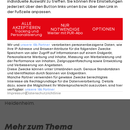
individuelle Auswahl zu treffen. Sie können Ihre Einstellungen
Jahr bei Greuther Fürth dann Anfang 2000 für
jederzeit über den Button links unten bzw. über den Link in
dreieinhalb Jahre zum FC Lustenau.
der Fußzeile anpassen.
Prinzen verbuchte 70 Einsätze in der ADMIRAL
ALLE
NUR
AKZEPTIEREN
OPTIONEN
NOTWENDIGE
Bundesliga und kam in der österreichischen
Tracking und
Weiter mit PUR-Abo
Personalisierung
Zweitklassigkeit 60 Mal zum Zug.
Wir und
unsere
186
Partner
verarbeiten personenbezogene Daten, wie
Ihre IP-Adresse und Browser-Attribute für die folgenden Zwecke
:
2003 folgte die Rückkehr zur Austria als Manager
Speichern von oder Zugriff auf Informationen auf einem Endgerät;
Personalisierte Werbung und Inhalte, Messung von Werbeleistung und
und Sportlicher Leiter, ehe er den Klub 2009
der Performance von Inhalten, Zielgruppenforschung sowie Entwicklung
und Verbesserung von Angeboten
.
wieder verließ. Zwischen 2007 und 2009 coachte
Diese Zwecke können unter Umständen auch
:
Genaue Standortdaten
und Identifikation durch Scannen von Endgeräten
.
er weiters die zweite Mannschaft der
Manche Partner verwenden für gewisse Zwecke berechtigtes
Interesse als Rechtsgrundlage für die Datenverarbeitung. Details
Vorarlberger.
dazu, sowie die Möglichkeit Ihr Widerspruchsrecht auszuüben, sind hier
verfügbar
:
unsere
186
Partner
Impressum
|
Datenschutzrichtlinie
Seit 2018 arbeitete er als NLZ-Leiter bei
Heidenheim.
Mehr zum Thema