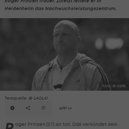
Roger Prinzen Trauer. Zuletzt leitete er in
Heidenheim das Nachwuchsleistungszentrum.
Foto: © GEPA
Textquelle: © LAOLA1
APP >>
R
oger Prinzen (57) ist tot. Das verkündet sein