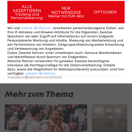
Er muss die Mannschaft führen und unterstützen.
ALLE
NUR
Mit dabei helfen, sie in den nächsten Tagen
AKZEPTIEREN
OPTIONEN
NOTWENDIGE
Tracking und
Weiter mit PUR-Abo
wieder aufzurichten", hat der Coach klare
Personalisierung
Vorstellungen.
Wir und
unsere
186
Partner
verarbeiten personenbezogene Daten, wie
Ihre IP-Adresse und Browser-Attribute für die folgenden Zwecke
:
Speichern von oder Zugriff auf Informationen auf einem Endgerät;
Auch dem zweitdienstältesten Werder-Profi
Personalisierte Werbung und Inhalte, Messung von Werbeleistung und
der Performance von Inhalten, Zielgruppenforschung sowie Entwicklung
(hinter Friedl) ist die Wichtigkeit des Derbys
und Verbesserung von Angeboten
.
Diese Zwecke können unter Umständen auch
:
Genaue Standortdaten
bekannt. "Das kommende Derby ist extrem
und Identifikation durch Scannen von Endgeräten
.
Manche Partner verwenden für gewisse Zwecke berechtigtes
wichtig für uns", betont ÖFB-Kicker
Romano
Interesse als Rechtsgrundlage für die Datenverarbeitung. Details
Schmid
.
dazu, sowie die Möglichkeit Ihr Widerspruchsrecht auszuüben, sind hier
verfügbar
:
unsere
186
Partner
Impressum
|
Datenschutzrichtlinie
Mehr zum Thema