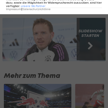
dazu, sowie die Möglichkeit Ihr Widerspruchsrecht auszuüben, sind hier
Das ist Deutschlands Kader für die
verfügbar
:
unsere
186
Partner
Impressum
|
Datenschutzrichtlinie
Heim-EM 2024
SLIDESHOW
STARTEN
Mehr zum Thema