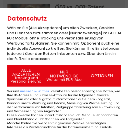
ÖFB vs. DFB: Talent
Wanner spricht über
Datenschutz
seine Nationenwahl
Wählen Sie [Alle Akzeptieren] um allen Zwecken, Cookies
Deutsche Bundesliga
und Diensten zuzustimmen oder [Nur Notwendige] im LAOLA1
PUR Modus, ohne Tracking uns Peronsalisierung von
Werbung fortzufahren. Sie können mit [Optionen] auch eine
FC Bayern: Gnabry
individuelle Auswahl zu treffen. Sie können Ihre Einstellungen
äußert sich zu seiner
jederzeit über den Button links unten bzw. über den Link in
Zukunft
der Fußzeile anpassen.
Deutsche Bundesliga
ALLE
NUR
AKZEPTIEREN
OPTIONEN
NOTWENDIGE
Tracking und
Weiter mit PUR-Abo
Personalisierung
DFB bangt vor
Achtelfinale um Einsatz
Wir und
unsere
186
Partner
verarbeiten personenbezogene Daten, wie
von Innenverteidiger
Ihre IP-Adresse und Browser-Attribute für die folgenden Zwecke
:
Speichern von oder Zugriff auf Informationen auf einem Endgerät;
Personalisierte Werbung und Inhalte, Messung von Werbeleistung und
Fußball
der Performance von Inhalten, Zielgruppenforschung sowie Entwicklung
und Verbesserung von Angeboten
.
Diese Zwecke können unter Umständen auch
:
Genaue Standortdaten
und Identifikation durch Scannen von Endgeräten
.
Manche Partner verwenden für gewisse Zwecke berechtigtes
Interesse als Rechtsgrundlage für die Datenverarbeitung. Details