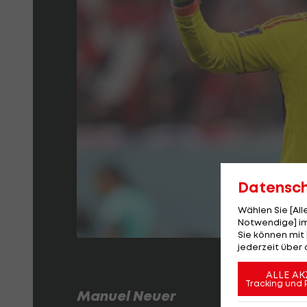
Datensc
Wählen Sie [Al
Notwendige] im
Sie können mit 
jederzeit über 
ALLE AK
Tracking und 
Manuel Neuer