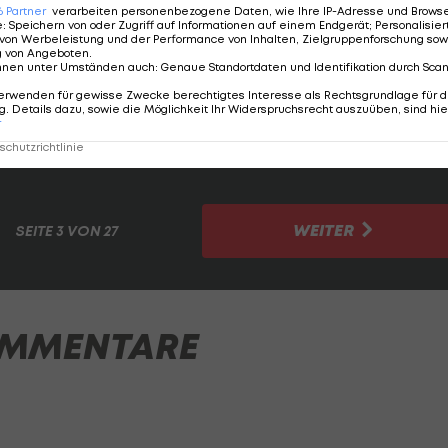
6
Partner
verarbeiten personenbezogene Daten, wie Ihre IP-Adresse und Browser-
e
:
Speichern von oder Zugriff auf Informationen auf einem Endgerät; Personalisi
von Werbeleistung und der Performance von Inhalten, Zielgruppenforschung sow
g von Angeboten
.
nnen unter Umständen auch
:
Genaue Standortdaten und Identifikation durch Sca
erwenden für gewisse Zwecke berechtigtes Interesse als Rechtsgrundlage für d
. Details dazu, sowie die Möglichkeit Ihr Widerspruchsrecht auszuüben, sind hie
r
chutzrichtlinie
WEITER
SEITE
3 VON 27
MMENTARE