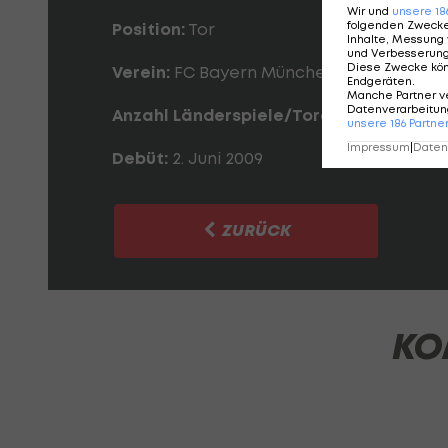
Wir und
unsere
18
folgenden Zweck
Position:
Tor
Inhalte, Messung 
und Verbesserun
Diese Zwecke kö
Verein:
FC Bayern München
Endgeräten
.
Manche Partner v
Datenverarbeitung
Anzahl Länderspiele/Tore:
117/0
unsere
186
Partne
Impressum
|
Datens
Debüt:
2. Juni 2009
ZURÜCK
KO