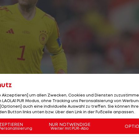
hutz
le Akzeptieren] um allen Zwecken, Cookies und Diensten zuzustimme
 LAOLA1 PUR Modus, ohne Tracking uns Peronsalisierung von Werbung
[Optionen] auch eine individuelle Auswahl zu treffen. Sie können Ihre
den Button links unten bzw. über den Link in der Fußzeile anpassen.
3/27
Foto: getty
ZEPTIEREN
NUR NOTWENDIGE
OPTI
Personalisierung
Weiter mit PUR-Abo