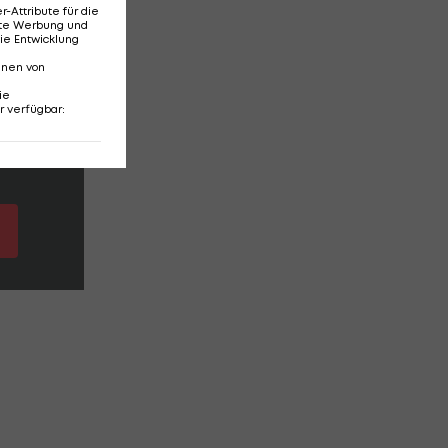
Attribute für die
erte Werbung und
ie Entwicklung
nnen von
ie
r verfügbar
: