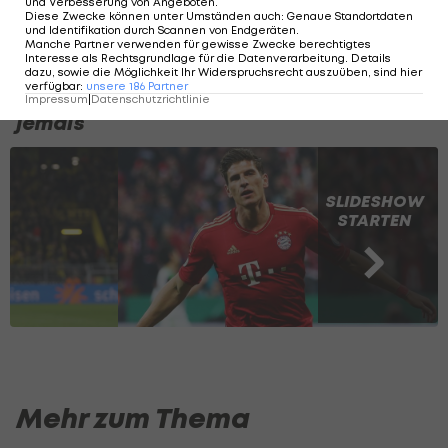
und Verbesserung von Angeboten
.
Klubgeschichte ist bisher Adam Hlozek, der 2024
Diese Zwecke können unter Umständen auch
:
Genaue Standortdaten
für 18 Millionen Euro aus Leverkusen kam.
und Identifikation durch Scannen von Endgeräten
.
Manche Partner verwenden für gewisse Zwecke berechtigtes
Interesse als Rechtsgrundlage für die Datenverarbeitung. Details
dazu, sowie die Möglichkeit Ihr Widerspruchsrecht auszuüben, sind hier
verfügbar
:
unsere
186
Partner
Die teuersten deutschen Fußballer
Impressum
|
Datenschutzrichtlinie
jemals
SLIDESHOW
STARTEN
Mehr zum Thema