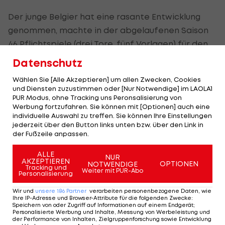
Der junge Belgier hat eine rasante Entwicklung
genommen, machte in der abgelaufenen Saison
46 Pflichtspiele (drei Tore, fünf Vorlagen) für den
belgischen Klub.
Datenschutz
Wählen Sie [Alle Akzeptieren] um allen Zwecken, Cookies
Neuer Rekordtransfer?
und Diensten zuzustimmen oder [Nur Notwendige] im LAOLA1
PUR Modus, ohne Tracking uns Peronsalisierung von
Werbung fortzufahren. Sie können mit [Optionen] auch eine
Neben der TSG haben in den letzten Wochen und
individuelle Auswahl zu treffen. Sie können Ihre Einstellungen
Monaten auch europäische Topklubs wie
jederzeit über den Button links unten bzw. über den Link in
der Fußzeile anpassen.
Manchester City
und Chelsea, sowie die
Ligarivalen Bayern, BVB und
RB Leipzig
den
ALLE
NUR
AKZEPTIEREN
OPTIONEN
NOTWENDIGE
Youngster beobachtet. Dem Vernehmen nach
Tracking und
Weiter mit PUR-Abo
Personalisierung
beträgt das Preisschild wohl 25 Millionen Euro.
Wir und
unsere
186
Partner
verarbeiten personenbezogene Daten, wie
Ihre IP-Adresse und Browser-Attribute für die folgenden Zwecke
:
Damit wäre De Cat der neue Rekordtransfer der
Speichern von oder Zugriff auf Informationen auf einem Endgerät;
Personalisierte Werbung und Inhalte, Messung von Werbeleistung und
Hoffenheimer. Teuerster Neuzugang der
der Performance von Inhalten, Zielgruppenforschung sowie Entwicklung