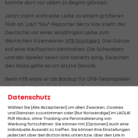
konnte dort vor allem zu Beginn glänzen.
Jetzt steht wohl eine Leihe zu einem größeren
Klub an. Laut "Sky"-Reporter Kerry Hau steht der
Deutsche vor einer einjährigen Leihe zum
deutschen Vizemeister
VfB Stuttgart
. Das Ganze
soll eine Kaufoption beinhalten. Die Schwaben
und der Spieler seien sich bereits einig. Zwischen
den Klubs gehe es um letzte Details.
Beim VfB wäre er als Backup für DFB-Teamspieler
Maximilian Mittelstädt eingeplant.
Datenschutz
Krätzig hätte in München noch bis 2027 Vertrag.
Wählen Sie [Alle Akzeptieren] um allen Zwecken, Cookies
Der Eigenbauspieler lief 2023 sieben Mal für den
und Diensten zuzustimmen oder [Nur Notwendige] im LAOLA1
Klub auf, die Aussicht auf Einsatzzeiten dürfte
PUR Modus, ohne Tracking uns Peronsalisierung von
Werbung fortzufahren. Sie können mit [Optionen] auch eine
aktuell aber gering sein. In Österreich absolvierte
individuelle Auswahl zu treffen. Sie können Ihre Einstellungen
er für die Wiener Austria 17 Spiele.
jederzeit über den Button links unten bzw. über den Link in