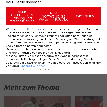
der Fußzeile anpassen.
Gewinnspiel! Erlebe
ALLE
NUR
die EURO in der LAOLA1
AKZEPTIEREN
OPTIONEN
NOTWENDIGE
Tracking und
Weiter mit PUR-Abo
VIP-Manege
Personalisierung
Wir und
unsere
186
Partner
verarbeiten personenbezogene Daten, wie
Promotion
Ihre IP-Adresse und Browser-Attribute für die folgenden Zwecke
:
Speichern von oder Zugriff auf Informationen auf einem Endgerät;
Personalisierte Werbung und Inhalte, Messung von Werbeleistung und
Scheiblehners "Flirt"
der Performance von Inhalten, Zielgruppenforschung sowie Entwicklung
und Verbesserung von Angeboten
.
mit Austria: Das
Diese Zwecke können unter Umständen auch
:
Genaue Standortdaten
steckte dahinter
und Identifikation durch Scannen von Endgeräten
.
Manche Partner verwenden für gewisse Zwecke berechtigtes
Interesse als Rechtsgrundlage für die Datenverarbeitung. Details
Bundesliga
dazu, sowie die Möglichkeit Ihr Widerspruchsrecht auszuüben, sind hier
verfügbar
:
unsere
186
Partner
Impressum
|
Datenschutzrichtlinie
Mehr zum Thema