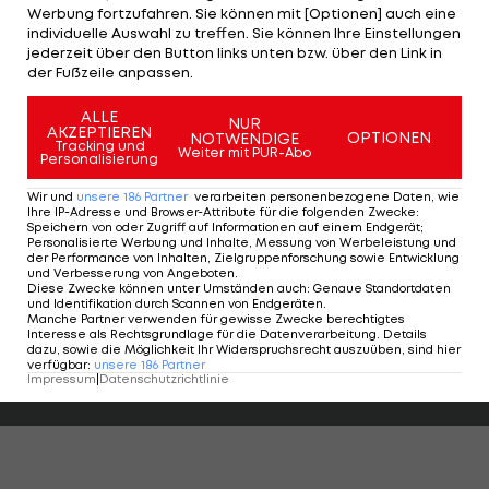
Werbung fortzufahren. Sie können mit [Optionen] auch eine
individuelle Auswahl zu treffen. Sie können Ihre Einstellungen
Die Top drei in dem Ranking werden von
Kylian
jederzeit über den Button links unten bzw. über den Link in
Mbappe
der Fußzeile anpassen.
(180 Mio.),
Raheem Sterling
und
Neymar
(je 128 Mio.) gebildet.
ALLE
NUR
AKZEPTIEREN
OPTIONEN
NOTWENDIGE
Tracking und
Weiter mit PUR-Abo
Personalisierung
Dortmund:
Favre hat
Wir und
unsere
186
Partner
verarbeiten personenbezogene Daten, wie
Problem mit
Ihre IP-Adresse und Browser-Attribute für die folgenden Zwecke
:
Speichern von oder Zugriff auf Informationen auf einem Endgerät;
Haaland
Personalisierte Werbung und Inhalte, Messung von Werbeleistung und
Champions League
der Performance von Inhalten, Zielgruppenforschung sowie Entwicklung
und Verbesserung von Angeboten
.
Diese Zwecke können unter Umständen auch
:
Genaue Standortdaten
und Identifikation durch Scannen von Endgeräten
.
Manche Partner verwenden für gewisse Zwecke berechtigtes
Highlights: Nach frühem Rückstand:
Highlights: Torfesti
Interesse als Rechtsgrundlage für die Datenverarbeitung. Details
dazu, sowie die Möglichkeit Ihr Widerspruchsrecht auszuüben, sind hier
Austria Salzburg schießt die Vienna ab
den FAC überrasc
verfügbar
:
unsere
186
Partner
Impressum
|
Datenschutzrichtlinie
Fußball - ADMIRAL 2. Liga
Fußball - ADMIRAL 