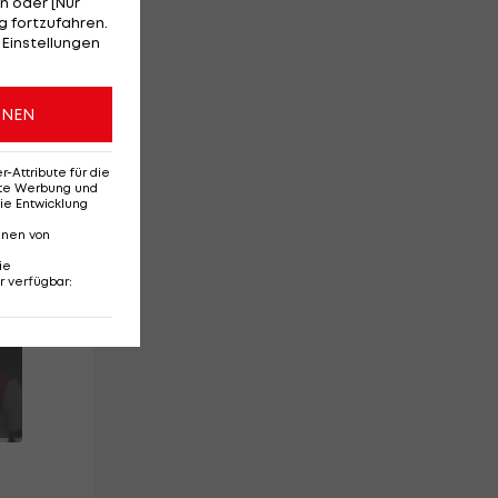
n oder [Nur
 fortzufahren.
 Einstellungen
ONEN
Attribute für die
erte Werbung und
ie Entwicklung
nnen von
ie
r verfügbar
: