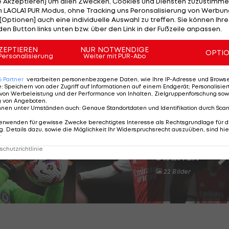
le Akzeptieren] um allen Zwecken, Cookies und Diensten zuzustimme
 LAOLA1 PUR Modus, ohne Tracking uns Peronsalisierung von Werbung
[Optionen] auch eine individuelle Auswahl zu treffen. Sie können Ihre
den Button links unten bzw. über den Link in der Fußzeile anpassen.
 bis 2023 sehr erfolgreich für den
VfB Stuttgart
.
ZEPTIEREN
NUR NOTWENDIGE
 linken Abwehrseite mit Tyrick Mitchell matchen.
OPTI
Personalisierung
Weiter mit PUR-Abo
6
Partner
verarbeiten personenbezogene Daten, wie Ihre IP-Adresse und Browser-
e
:
Speichern von oder Zugriff auf Informationen auf einem Endgerät; Personalisi
von Werbeleistung und der Performance von Inhalten, Zielgruppenforschung sow
remier League
g von Angeboten
.
nnen unter Umständen auch
:
Genaue Standortdaten und Identifikation durch Sca
erwenden für gewisse Zwecke berechtigtes Interesse als Rechtsgrundlage für d
. Details dazu, sowie die Möglichkeit Ihr Widerspruchsrecht auszuüben, sind hie
r
SLIDESHOW
chutzrichtlinie
STARTEN
22 Bilder