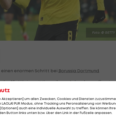
Foto: © GETTY
 einen enormen Schritt bei
Borussia Dortmund
.
 der 25-Jährige mittlerweile zur Achse, kann offensiv 
zten Wochen war Nmecha im Mittelfeld-Duo mit
Jobe
hutz
le Akzeptieren] um allen Zwecken, Cookies und Diensten zuzustimme
 LAOLA1 PUR Modus, ohne Tracking uns Peronsalisierung von Werbung
s Blickfeld zweier Premier-League-Klubs gerückt sein, 
[Optionen] auch eine individuelle Auswahl zu treffen. Sie können Ihre
den Button links unten bzw. über den Link in der Fußzeile anpassen.
nd der
FC Chelsea
sollen ihn seit Monaten beobachten