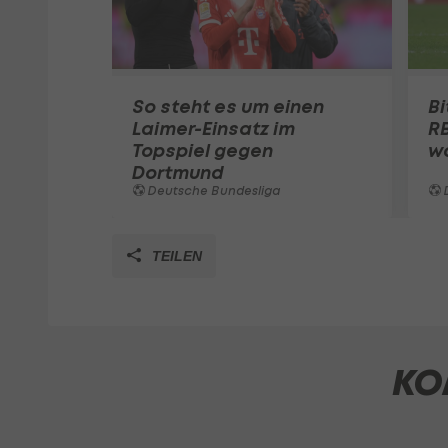
So steht es um einen
Bi
Laimer-Einsatz im
RB
Topspiel gegen
w
Dortmund
Deutsche Bundesliga
TEILEN
KO