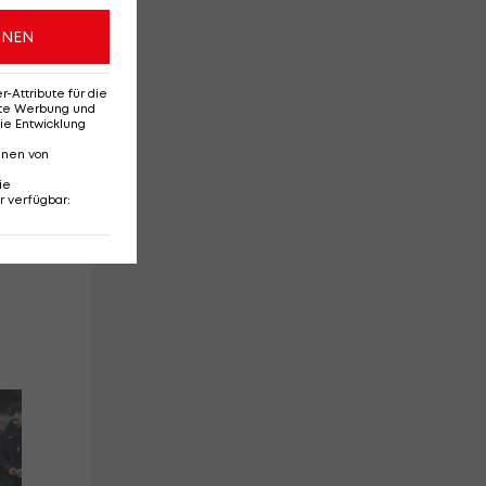
ONEN
Attribute für die
erte Werbung und
ie Entwicklung
nnen von
ie
r verfügbar
:
Schicker dachte an
Da
Rücktritt: "Hatte mit
Tra