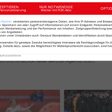
ZEPTIEREN
NUR NOTWENDIGE
OPTI
Personalisierung
Weiter mit PUR-Abo
rn
6
Partner
verarbeiten personenbezogene Daten, wie Ihre IP-Adresse und Browser-
e
:
Speichern von oder Zugriff auf Informationen auf einem Endgerät; Personalisi
von Werbeleistung und der Performance von Inhalten, Zielgruppenforschung sow
 Laut dem Bericht fordere Dortmund mehr als das
g von Angeboten
.
nnen unter Umständen auch
:
Genaue Standortdaten und Identifikation durch Sca
Millionen Euro) für den Mittelfeldspieler, der noch
erwenden für gewisse Zwecke berechtigtes Interesse als Rechtsgrundlage für d
. Details dazu, sowie die Möglichkeit Ihr Widerspruchsrecht auszuüben, sind hie
r
chen Doppelstaatsbürger verlängern wollen. Demnach
chutzrichtlinie
ein und Nmechas neuer Berater-Agentur statt.