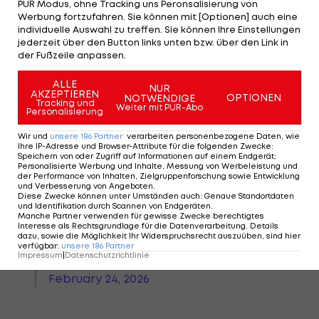
PUR Modus, ohne Tracking uns Peronsalisierung von
zurück. Der Ex-HSV-Coach unterschreibt laut
Werbung fortzufahren. Sie können mit [Optionen] auch eine
individuelle Auswahl zu treffen. Sie können Ihre Einstellungen
"transfermarkt" bis Saisonende.
jederzeit über den Button links unten bzw. über den Link in
der Fußzeile anpassen.
ALLE
NUR
AKZEPTIEREN
Moin, Tim Walter! 👋🏼
OPTIONEN
NOTWENDIGE
Tracking und
Weiter mit PUR-Abo
Personalisierung
Holstein Kiel hat Tim Walter als
Wir und
unsere
186
Partner
verarbeiten personenbezogene Daten, wie
Ihre IP-Adresse und Browser-Attribute für die folgenden Zwecke
:
neuen Cheftrainer verpflichtet.
Speichern von oder Zugriff auf Informationen auf einem Endgerät;
Personalisierte Werbung und Inhalte, Messung von Werbeleistung und
Er wird am Mittwoch erstmals
der Performance von Inhalten, Zielgruppenforschung sowie Entwicklung
das Mannschaftstraining
und Verbesserung von Angeboten
.
Diese Zwecke können unter Umständen auch
:
Genaue Standortdaten
leiten.
und Identifikation durch Scannen von Endgeräten
.
Manche Partner verwenden für gewisse Zwecke berechtigtes
_
#KielAhoi
Interesse als Rechtsgrundlage für die Datenverarbeitung. Details
dazu, sowie die Möglichkeit Ihr Widerspruchsrecht auszuüben, sind hier
pic.twitter.com/PcwV9du4sO
verfügbar
:
unsere
186
Partner
Impressum
|
Datenschutzrichtlinie
— Holstein Kiel (@Holstein_Kiel)
February 24, 2026