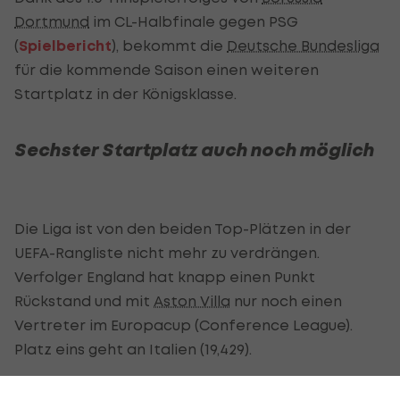
Dortmund
im CL-Halbfinale gegen PSG
(
Spielbericht
), bekommt die
Deutsche Bundesliga
für die kommende Saison einen weiteren
Startplatz in der Königsklasse.
Sechster Startplatz auch noch möglich
Die Liga ist von den beiden Top-Plätzen in der
UEFA-Rangliste nicht mehr zu verdrängen.
Verfolger England hat knapp einen Punkt
Rückstand und mit
Aston Villa
nur noch einen
Vertreter im Europacup (Conference League).
Platz eins geht an Italien (19,429).
Somit bucht der BVB auch das CL-Ticket für die