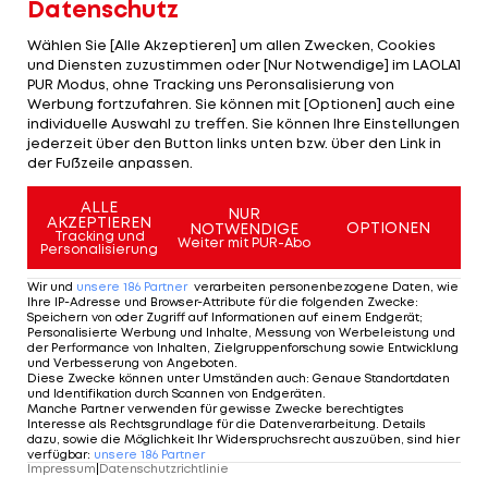
Datenschutz
nächste Saison. In der Liga kann man von Platz
fünf nicht mehr verdrängt werden. Der Vorsprung
Wählen Sie [Alle Akzeptieren] um allen Zwecken, Cookies
und Diensten zuzustimmen oder [Nur Notwendige] im LAOLA1
auf Verfolger Frankfurt beträgt drei Spieltage vor
PUR Modus, ohne Tracking uns Peronsalisierung von
Schluss zwölf Punkte. Auch für den
VfB Stuttgart
Werbung fortzufahren. Sie können mit [Optionen] auch eine
individuelle Auswahl zu treffen. Sie können Ihre Einstellungen
und
RB Leipzig
ist die Teilnahme in der
jederzeit über den Button links unten bzw. über den Link in
Königsklasse damit klar.
der Fußzeile anpassen.
Sollte Dortmund die Champions League gewinnen
ALLE
NUR
AKZEPTIEREN
OPTIONEN
NOTWENDIGE
und die Liga auf Platz fünf beenden, dann würde
Tracking und
Weiter mit PUR-Abo
Personalisierung
Deutschland sogar einen sechsten Startplatz
Wir und
unsere
186
Partner
verarbeiten personenbezogene Daten, wie
erhalten.
Ihre IP-Adresse und Browser-Attribute für die folgenden Zwecke
:
Speichern von oder Zugriff auf Informationen auf einem Endgerät;
Personalisierte Werbung und Inhalte, Messung von Werbeleistung und
der Performance von Inhalten, Zielgruppenforschung sowie Entwicklung
Hinspiel-Sieg! Dortmund
und Verbesserung von Angeboten
.
macht ersten Schritt ins
Diese Zwecke können unter Umständen auch
:
Genaue Standortdaten
und Identifikation durch Scannen von Endgeräten
.
CL-Finale
Manche Partner verwenden für gewisse Zwecke berechtigtes
Interesse als Rechtsgrundlage für die Datenverarbeitung. Details
dazu, sowie die Möglichkeit Ihr Widerspruchsrecht auszuüben, sind hier
Champions League
verfügbar
:
unsere
186
Partner
Impressum
|
Datenschutzrichtlinie