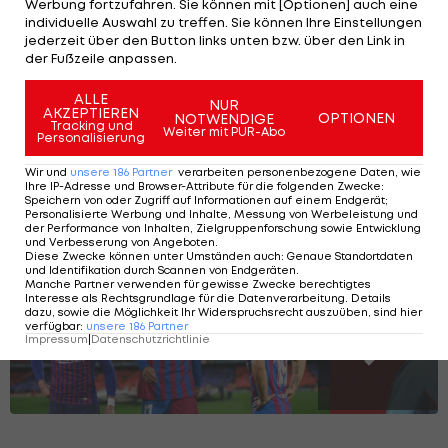
Werbung fortzufahren. Sie können mit [Optionen] auch eine
individuelle Auswahl zu treffen. Sie können Ihre Einstellungen
Konkret wird Asllani bei den "Blaugrana" als
jederzeit über den Button links unten bzw. über den Link in
Nachfolger von
Robert Lewandowski
gehandelt.
der Fußzeile anpassen.
Der 37-jährige Pole soll zu einem Abschied im
ALLE
NUR
Sommer tendieren.
AKZEPTIEREN
OPTIONEN
NOTWENDIGE
Tracking und
Weiter mit PUR-Abo
Personalisierung
Wir und
unsere
186
Partner
verarbeiten personenbezogene Daten, wie
Schon vergessen? Diese Stars kickten
Ihre IP-Adresse und Browser-Attribute für die folgenden Zwecke
:
Speichern von oder Zugriff auf Informationen auf einem Endgerät;
für Barca!
Personalisierte Werbung und Inhalte, Messung von Werbeleistung und
der Performance von Inhalten, Zielgruppenforschung sowie Entwicklung
und Verbesserung von Angeboten
.
Diese Zwecke können unter Umständen auch
:
Genaue Standortdaten
und Identifikation durch Scannen von Endgeräten
.
Manche Partner verwenden für gewisse Zwecke berechtigtes
SLIDESHOW
Interesse als Rechtsgrundlage für die Datenverarbeitung. Details
STARTEN
dazu, sowie die Möglichkeit Ihr Widerspruchsrecht auszuüben, sind hier
verfügbar
:
unsere
186
Partner
Impressum
|
Datenschutzrichtlinie