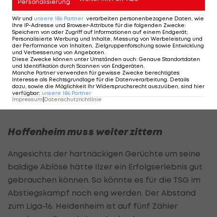
Personalisierung
BVB-Trainer
Niko Kovac
sagte in der
Wir und
unsere
186
Partner
verarbeiten personenbezogene Daten, wie
Pressekonferenz, er habe eine TV-Einstellung
Ihre IP-Adresse und Browser-Attribute für die folgenden Zwecke
:
Speichern von oder Zugriff auf Informationen auf einem Endgerät;
gesehen, wo Chukwuemeka "eine Spur eher am
Personalisierte Werbung und Inhalte, Messung von Werbeleistung und
der Performance von Inhalten, Zielgruppenforschung sowie Entwicklung
Ball war. Dann bedeutet das, dass es
und Verbesserung von Angeboten
.
Diese Zwecke können unter Umständen auch
:
Genaue Standortdaten
regelkonform ist." Ilzer entgegnete: "Die Szene, wo
und Identifikation durch Scannen von Endgeräten
.
Manche Partner verwenden für gewisse Zwecke berechtigtes
Chukwuemeka eher am Ball war als Oli, haben wir
Interesse als Rechtsgrundlage für die Datenverarbeitung. Details
dazu, sowie die Möglichkeit Ihr Widerspruchsrecht auszuüben, sind hier
nicht gefunden. Für mich einfach absolut ein
verfügbar
:
unsere
186
Partner
Impressum
|
Datenschutzrichtlinie
irreguläres Tor."
Hoffenheim muss weiter zittern
Angesichts der hartnäckigen Gerüchte um seine
baldige Ablöse hätte Ilzer ein Erfolgserlebnis gut
gebrauchen können. So könnte es für die TSG im
Abstiegskampf noch eng werden. Der Abstand
zum Liga-16. Heidenheim ist auf fünf Zähler