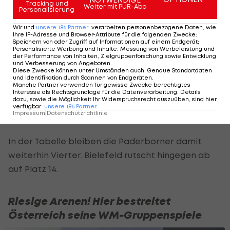
Paderborn spielt nur Remis
Tracking und
Weiter mit PUR-Abo
Personalisierung
Einen Rückschlag im Aufstiegskampf gibt es für
Wir und
unsere
186
Partner
verarbeiten personenbezogene Daten, wie
Ihre IP-Adresse und Browser-Attribute für die folgenden Zwecke
:
den SC Paderborn. Die Ostwestfalen spielen im
Speichern von oder Zugriff auf Informationen auf einem Endgerät;
Personalisierte Werbung und Inhalte, Messung von Werbeleistung und
Duell gegen
Arminia Bielefeld
nur 2:2.
der Performance von Inhalten, Zielgruppenforschung sowie Entwicklung
und Verbesserung von Angeboten
.
Diese Zwecke können unter Umständen auch
:
Genaue Standortdaten
Dabei geht Bielefeld durch Joel Grodowski (24.) in
und Identifikation durch Scannen von Endgeräten
.
Manche Partner verwenden für gewisse Zwecke berechtigtes
Führung. Ein Doppelpack von Stefano Marino (54.,
Interesse als Rechtsgrundlage für die Datenverarbeitung. Details
dazu, sowie die Möglichkeit Ihr Widerspruchsrecht auszuüben, sind hier
62.) sorgt dann für die Wende, doch Mael Corboz
verfügbar
:
unsere
186
Partner
Impressum
|
Datenschutzrichtlinie
gleicht in der 90. Minute per Elfmeter wieder aus.
In der Tabelle bleiben die Paderborner damit
weiterhin Vierter. Bielefeld rutscht hingegen ab
auf Platz 14.
Riesige Arenen! Hier bestreitet
Österreich seine WM-Gruppenspiele