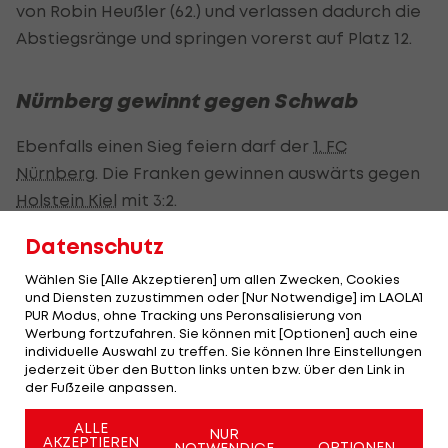
von Robin Heußler (62.) und verlassen dadurch die
Abstiegsränge und springen vorerst auf Platz 12.
Nürnberg gewinnt gegen Schwab
Ebenfalls einen Sieg feiern darf der
1. FC
Nürnberg
. Die Franken gewinnen auswärts gegen
Holstein Kiel
mit 3:2.
Die Tore für die Nürnberger erzielen Julian
Datenschutz
Justvan (14., 22.) und Mohamed Ali Zoma (72.). Auf
Wählen Sie [Alle Akzeptieren] um allen Zwecken, Cookies
Seiten der Kieler treffen Adrian Kapralik (29.) und
und Diensten zuzustimmen oder [Nur Notwendige] im LAOLA1
PUR Modus, ohne Tracking uns Peronsalisierung von
Kasper Davidsen (45+8.).
Werbung fortzufahren. Sie können mit [Optionen] auch eine
individuelle Auswahl zu treffen. Sie können Ihre Einstellungen
ÖFB-Legionär Stefan Schwab wurde in der 77.
jederzeit über den Button links unten bzw. über den Link in
der Fußzeile anpassen.
Minute eingewechselt.
ALLE
NUR
AKZEPTIEREN
OPTIONEN
NOTWENDIGE