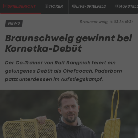
SPIELBERICHT
TICKER
LIVE-SPIELFELD
AUFSTEL
Braunschweig, 14.03.26 15:37
NEWS
Braunschweig gewinnt bei
Kornetka-Debüt
Der Co-Trainer von
Ralf Rangnick
feiert ein
gelungenes Debüt als Chefcoach. Paderborn
patzt unterdessen im Aufstiegskampf.