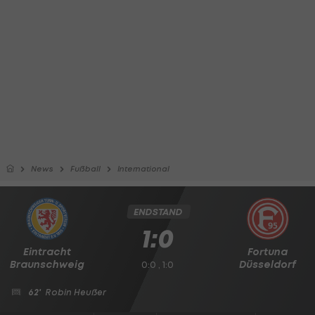
News
Fußball
International
ENDSTAND
1:0
Eintracht
Fortuna
Braunschweig
Düsseldorf
0:0 , 1:0
62'
Robin Heußer