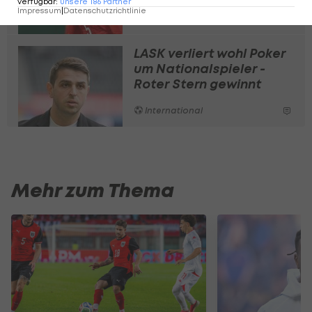
verfügbar
:
unsere
186
Partner
Impressum
|
Datenschutzrichtlinie
Deutsche Bundesliga
LASK verliert wohl Poker
um Nationalspieler -
Roter Stern gewinnt
International
Mehr zum Thema