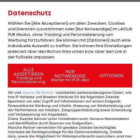
"Sanou wird die Vorbereitung ganz normal bei uns
Datenschutz
mitmachen. Lars hat ihn sich auch angeguckt und
Wählen Sie [Alle Akzeptieren] um allen Zwecken, Cookies
findet ihn total spannend, sodass wir ihn
und Diensten zuzustimmen oder [Nur Notwendige] im LAOLA1
PUR Modus, ohne Tracking uns Peronsalisierung von
integrieren werden", so Sportchef Benjamin Kessel
Werbung fortzufahren. Sie können mit [Optionen] auch eine
gegenüber "news38".
individuelle Auswahl zu treffen. Sie können Ihre Einstellungen
jederzeit über den Button links unten bzw. über den Link in
Ba lief 2023/24 als Leihspieler von
RB Leipzig
für
der Fußzeile anpassen.
den
LASK
auf. Der Rechtsverteidiger kam 16 Mal
ALLE
NUR
für die Linzer zum Zug.
AKZEPTIEREN
OPTIONEN
NOTWENDIGE
Tracking und
Weiter mit PUR-Abo
Personalisierung
Seit 2024 steht Ba bei der Eintracht unter Vertrag,
Wir und
unsere
186
Partner
verarbeiten personenbezogene Daten, wie
kam dort bisher nur 13 Mal für die Profis zum Zug.
Ihre IP-Adresse und Browser-Attribute für die folgenden Zwecke
:
Speichern von oder Zugriff auf Informationen auf einem Endgerät;
Sein Vertrag läuft bis 2027.
Personalisierte Werbung und Inhalte, Messung von Werbeleistung und
der Performance von Inhalten, Zielgruppenforschung sowie Entwicklung
und Verbesserung von Angeboten
.
Diese Zwecke können unter Umständen auch
:
Genaue Standortdaten
Stefan Posch: Bewegung
und Identifikation durch Scannen von Endgeräten
.
Manche Partner verwenden für gewisse Zwecke berechtigtes
im Transferpoker
Interesse als Rechtsgrundlage für die Datenverarbeitung. Details
dazu, sowie die Möglichkeit Ihr Widerspruchsrecht auszuüben, sind hier