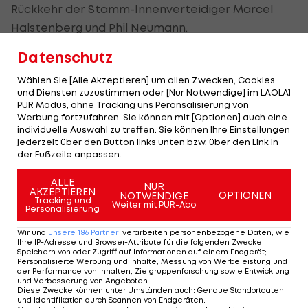
Rückkehr der Stamm-Innenverteidiger Marcel
Halstenberg und Phil Neumann.
Datenschutz
Die Tür ist für den ÖFB-Legionär dennoch nicht zu,
wie Leitl ausführt: "Wir müssen das realistisch
Wählen Sie [Alle Akzeptieren] um allen Zwecken, Cookies
und Diensten zuzustimmen oder [Nur Notwendige] im LAOLA1
einschätzen. Die Jungs sind gut, brauchen aber
PUR Modus, ohne Tracking uns Peronsalisierung von
Zeit und wir brauchen Geduld mit den Spielern."
Werbung fortzufahren. Sie können mit [Optionen] auch eine
individuelle Auswahl zu treffen. Sie können Ihre Einstellungen
jederzeit über den Button links unten bzw. über den Link in
Fix: Darmstadt hat
der Fußzeile anpassen.
Lieberknecht-
Nachfolger gefunden
ALLE
NUR
AKZEPTIEREN
OPTIONEN
NOTWENDIGE
Tracking und
Weiter mit PUR-Abo
International
Personalisierung
Wir und
unsere
186
Partner
verarbeiten personenbezogene Daten, wie
Ex-Salzburg-Talent bei
Ihre IP-Adresse und Browser-Attribute für die folgenden Zwecke
:
Speichern von oder Zugriff auf Informationen auf einem Endgerät;
deutschem Zweitligisten
Personalisierte Werbung und Inhalte, Messung von Werbeleistung und
befördert
der Performance von Inhalten, Zielgruppenforschung sowie Entwicklung
und Verbesserung von Angeboten
.
Diese Zwecke können unter Umständen auch
:
Genaue Standortdaten
International
und Identifikation durch Scannen von Endgeräten
.