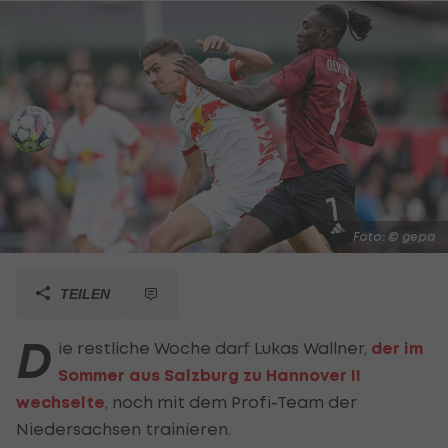
Foto: © gepa
TEILEN
D
ie restliche Woche darf Lukas Wallner,
der im
Sommer aus Salzburg zu Hannover II
wechselte
, noch mit dem Profi-Team der
Niedersachsen trainieren.