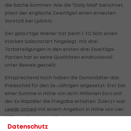
die Sache kommen. Wie die "Daily Mail" berichtet,
plant der englische Zweitligist einen erneuten
Vorstoß bei Ljubicic.
Der gebürtige Wiener hat beim 1. FC Köln einen
starken Saisonstart hingelegt, mit drei
Torbeteiligungen in den ersten drei Zweitliga-
Partien hat er seine Qualitäten eindrucksvoll
unter Beweis gestellt.
Entsprechend hoch haben die Domstädter das
Preisschild für den 26-Jährigen angesetzt. Erst bei
einer Summe in Höhe von acht Millionen Euro soll
der Ex-Rapidler die Freigabe erhalten. Zuletzt war
Leeds United
mit einem Angebot in Höhe von vier
Millionen Euro abgeblitzt.
Datenschutz