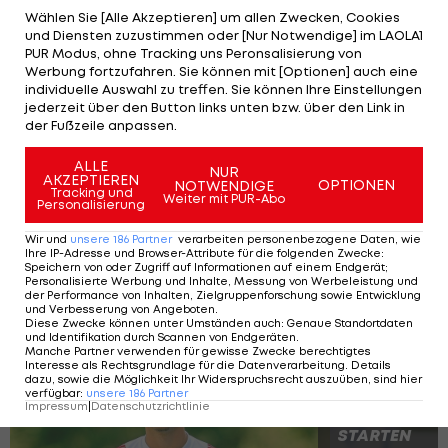
Dejan Ljubicic: "Das
Wählen Sie [Alle Akzeptieren] um allen Zwecken, Cookies
letzte Jahr möchte ich
und Diensten zuzustimmen oder [Nur Notwendige] im LAOLA1
abhaken"
PUR Modus, ohne Tracking uns Peronsalisierung von
Werbung fortzufahren. Sie können mit [Optionen] auch eine
individuelle Auswahl zu treffen. Sie können Ihre Einstellungen
International
jederzeit über den Button links unten bzw. über den Link in
der Fußzeile anpassen.
Legionärs-Check! So
ALLE
NUR
haben die ÖFB-Kicker im
AKZEPTIEREN
OPTIONEN
NOTWENDIGE
Tracking und
Ausland performt
Weiter mit PUR-Abo
Personalisierung
International
Wir und
unsere
186
Partner
verarbeiten personenbezogene Daten, wie
Ihre IP-Adresse und Browser-Attribute für die folgenden Zwecke
:
Speichern von oder Zugriff auf Informationen auf einem Endgerät;
Personalisierte Werbung und Inhalte, Messung von Werbeleistung und
der Performance von Inhalten, Zielgruppenforschung sowie Entwicklung
Die 50 teuersten ÖFB-Transfers aller
und Verbesserung von Angeboten
.
Diese Zwecke können unter Umständen auch
:
Genaue Standortdaten
Zeiten
und Identifikation durch Scannen von Endgeräten
.
Manche Partner verwenden für gewisse Zwecke berechtigtes
Interesse als Rechtsgrundlage für die Datenverarbeitung. Details
dazu, sowie die Möglichkeit Ihr Widerspruchsrecht auszuüben, sind hier
verfügbar
:
unsere
186
Partner
Impressum
|
Datenschutzrichtlinie
SLIDESHOW
STARTEN