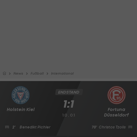
News
Fußball
International
ENDSTAND
1:1
Holstein Kiel
Fortuna
Düsseldorf
1:0 , 0:1
2'
Benedikt Pichler
70'
Christos Tzolis