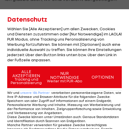
Gefasster Pichler gedenkt an
Datenschutz
Weggefährten
Wählen Sie [Alle Akzeptieren] um allen Zwecken, Cookies
und Diensten zuzustimmen oder [Nur Notwendige] im LAOLA1
Schon in der zweiten Minute köpfte
Benedikt
PUR Modus, ohne Tracking uns Peronsalisierung von
Werbung fortzufahren. Sie können mit [Optionen] auch eine
Pichler
die Kieler zur Führung. Er zelebrierte den
individuelle Auswahl zu treffen. Sie können Ihre Einstellungen
Treffer mit einem Angeljubel, der Hintergrund ist
jederzeit über den Button links unten bzw. über den Link in
der Fußzeile anpassen.
aber ein emotionaler.
ALLE
Pichler gedachte dabei an den kurz vor
NUR
AKZEPTIEREN
OPTIONEN
NOTWENDIGE
Tracking und
Jahreswechsel verunglückten Rudolf "Rudi" Mirtl.
Weiter mit PUR-Abo
Personalisierung
Der ehemalige und langjährige Klubsekretär von
Wir und
unsere
186
Partner
verarbeiten personenbezogene Daten, wie
Austria Salzburg kam bei einem tragischen
Ihre IP-Adresse und Browser-Attribute für die folgenden Zwecke
:
Speichern von oder Zugriff auf Informationen auf einem Endgerät;
Verkehrsunfall ums Leben. Mirtl war der Berater
Personalisierte Werbung und Inhalte, Messung von Werbeleistung und
der Performance von Inhalten, Zielgruppenforschung sowie Entwicklung
von
Benedikt Pichler
.
und Verbesserung von Angeboten
.
Diese Zwecke können unter Umständen auch
:
Genaue Standortdaten
und Identifikation durch Scannen von Endgeräten
.
"Er war der, der mich hergebracht hat. Er hat mir
Manche Partner verwenden für gewisse Zwecke berechtigtes