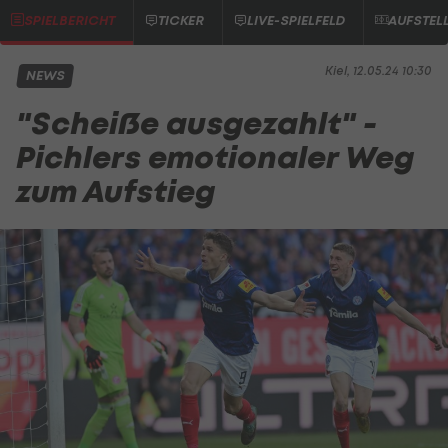
SPIELBERICHT
TICKER
LIVE-SPIELFELD
AUFSTEL
Kiel, 12.05.24 10:30
NEWS
"Scheiße ausgezahlt" -
Pichlers emotionaler Weg
zum Aufstieg