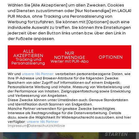
Spielern auch eine Mannschaft, die
Wählen Sie [Alle Akzeptieren] um allen Zwecken, Cookies
und Diensten zuzustimmen oder [Nur Notwendige] im LAOLA1
zusammenwächst. Obwohl nach den
PUR Modus, ohne Tracking uns Peronsalisierung von
Testspielerfolgen über Frankreich und den
Werbung fortzufahren. Sie können mit [Optionen] auch eine
individuelle Auswahl zu treffen. Sie können Ihre Einstellungen
Niederlanden die Vorfreude in Deutschland
jederzeit über den Button links unten bzw. über den Link in
wieder gewachsen ist, bleibt Rehhagel am Boden.
der Fußzeile anpassen.
"Alle gehen jetzt mit Euphorie und Hoffnung in die
ALLE
NUR
EM. Aber ich bin Realist", so Rehhagel.
AKZEPTIEREN
OPTIONEN
NOTWENDIGE
Tracking und
Weiter mit PUR-Abo
Personalisierung
Vielmehr sieht er Länder wie Frankreich, England
Wir und
unsere
186
Partner
verarbeiten personenbezogene Daten, wie
oder Italien im engeren Favoritenkreis.
Ihre IP-Adresse und Browser-Attribute für die folgenden Zwecke
:
Speichern von oder Zugriff auf Informationen auf einem Endgerät;
Personalisierte Werbung und Inhalte, Messung von Werbeleistung und
der Performance von Inhalten, Zielgruppenforschung sowie Entwicklung
Das ist Deutschlands Kader für die
und Verbesserung von Angeboten
.
Diese Zwecke können unter Umständen auch
:
Genaue Standortdaten
Heim-EM 2024
und Identifikation durch Scannen von Endgeräten
.
Manche Partner verwenden für gewisse Zwecke berechtigtes
Interesse als Rechtsgrundlage für die Datenverarbeitung. Details
dazu, sowie die Möglichkeit Ihr Widerspruchsrecht auszuüben, sind hier
verfügbar
:
unsere
186
Partner
Impressum
|
Datenschutzrichtlinie
SLIDESHOW
STARTEN