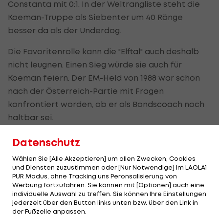
Constanta mit 0:1. In der Weltrangliste steht die
Koeman-Truppe als Siebenter um 40 Ränge
besser da als der Underdog.
Die Favoritenrolle kann die "Elftal" auch deshalb
nicht leugnen. Einen Sieg würde sie auch für
Koeman feiern. Der EM-Held von 1988 war schon
nach der Österreich-Partie mit Fragen
konfrontiert worden, ob er als Bondscoach noch
haltbar sei.
"Es ist erst die Vorrunde vorbei. Wir haben noch
Datenschutz
eine Chance. Wenn das nicht klappt, können Sie
Wählen Sie [Alle Akzeptieren] um allen Zwecken, Cookies
die Frage noch einmal stellen", hatte er darauf
und Diensten zuzustimmen oder [Nur Notwendige] im LAOLA1
PUR Modus, ohne Tracking uns Peronsalisierung von
geantwortet.
Werbung fortzufahren. Sie können mit [Optionen] auch eine
individuelle Auswahl zu treffen. Sie können Ihre Einstellungen
jederzeit über den Button links unten bzw. über den Link in
Als "gelbe Wand" gegen den Favoriten
der Fußzeile anpassen.