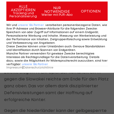
Die Rumänen haben dagegen nichts zu verlieren,
ALLE
NUR
AKZEPTIEREN
OPTIONEN
NOTWENDIGE
können nach dem überraschenden Platz eins in
Tracking und
Weiter mit PUR-Abo
Personalisierung
der kuriosen Vier-Punkte-Gruppe E locker
Wir und
unsere
186
Partner
verarbeiten personenbezogene Daten, wie
drauflosspielen. "Wir werden alles auf dem Platz
Ihre IP-Adresse und Browser-Attribute für die folgenden Zwecke
:
Speichern von oder Zugriff auf Informationen auf einem Endgerät;
lassen und danach werden wir zufrieden damit
Personalisierte Werbung und Inhalte, Messung von Werbeleistung und
der Performance von Inhalten, Zielgruppenforschung sowie Entwicklung
sein, dass wir alles gegeben haben, unabhängig
und Verbesserung von Angeboten
.
Diese Zwecke können unter Umständen auch
:
Genaue Standortdaten
vom Ergebnis", sagte Abwehrspieler Radu
und Identifikation durch Scannen von Endgeräten
.
Dragusin.
Manche Partner verwenden für gewisse Zwecke berechtigtes
Interesse als Rechtsgrundlage für die Datenverarbeitung. Details
dazu, sowie die Möglichkeit Ihr Widerspruchsrecht auszuüben, sind hier
verfügbar
:
unsere
186
Partner
Das Auftakt-3:0 gegen die Ukraine war erst der
Impressum
|
Datenschutzrichtlinie
zweite Sieg im 19. EM-Spiel der Rumänen. Ein 1:1
gegen die Slowakei reichte am Ende für den Platz
ganz oben. Das vor allem dank disziplinierter
Defensivleistungen samt der Hoffnung auf
erfolgreiche Konter.
Gegen die Niederländer kann der gelbgesperrte