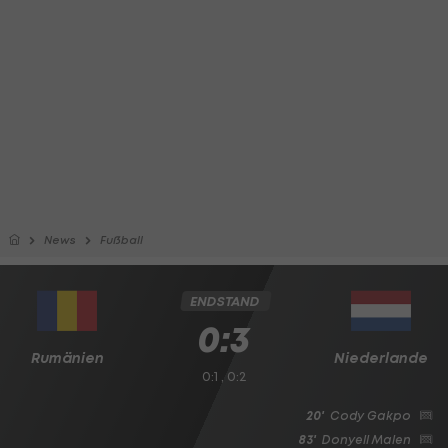
News
Fußball
ENDSTAND
0:3
Rumänien
Niederlande
0:1 , 0:2
20'
Cody Gakpo
83'
Donyell Malen