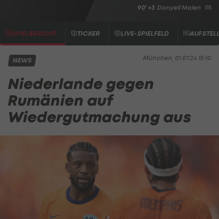
90' +3
Donyell Malen
SPIELBERICHT
TICKER
LIVE-SPIELFELD
AUFSTEL
München, 01.07.24 15:10
NEWS
Niederlande gegen
Rumänien auf
Wiedergutmachung aus