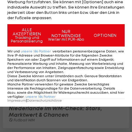
Last-Minute-Schock! Japan ringt
Werbung fortzufahren. Sie können mit [Optionen] auch eine
individuelle Auswahl zu treffen. Sie können Ihre Einstellungen
Niederlande Remis ab
jederzeit über den Button links unten bzw. über den Link in
Fußball WM
3
der Fußzeile anpassen.
ALLE
NUR
AKZEPTIEREN
OPTIONEN
NOTWENDIGE
Tracking und
Weiter mit PUR-Abo
Personalisierung
Wir und
unsere
186
Partner
verarbeiten personenbezogene Daten, wie
Ihre IP-Adresse und Browser-Attribute für die folgenden Zwecke
:
Speichern von oder Zugriff auf Informationen auf einem Endgerät;
Personalisierte Werbung und Inhalte, Messung von Werbeleistung und
der Performance von Inhalten, Zielgruppenforschung sowie Entwicklung
und Verbesserung von Angeboten
.
Diese Zwecke können unter Umständen auch
:
Genaue Standortdaten
und Identifikation durch Scannen von Endgeräten
.
Manche Partner verwenden für gewisse Zwecke berechtigtes
Interesse als Rechtsgrundlage für die Datenverarbeitung. Details
dazu, sowie die Möglichkeit Ihr Widerspruchsrecht auszuüben, sind hier
verfügbar
:
unsere
186
Partner
Impressum
|
Datenschutzrichtlinie
Niederlande im WM-Check: Stars,
Marktwert & Chancen
Fußball WM