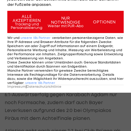
Die Tabelle führt Inter zwölf Runden vor Schluss
der Fußzeile anpassen.
mit einem komfortablen Vorsprung von zehn
ALLE
NUR
Punkten auf den Stadtrivalen
AC Milan
an.
AKZEPTIEREN
OPTIONEN
NOTWENDIGE
Tracking und
Weiter mit PUR-Abo
Personalisierung
Newcastle und Leverkusen auf
Wir und
unsere
186
Partner
verarbeiten personenbezogene Daten, wie
Ihre IP-Adresse und Browser-Attribute für die folgenden Zwecke
:
Achtelfinalkurs
Speichern von oder Zugriff auf Informationen auf einem Endgerät;
Personalisierte Werbung und Inhalte, Messung von Werbeleistung und
der Performance von Inhalten, Zielgruppenforschung sowie Entwicklung
In den anderen Dienstag-Play-off-Duellen sind die
und Verbesserung von Angeboten
.
Diese Zwecke können unter Umständen auch
:
Genaue Standortdaten
Ausgangspositionen vor den Retourpartien klar
und Identifikation durch Scannen von Endgeräten
.
Manche Partner verwenden für gewisse Zwecke berechtigtes
verteilt.
Interesse als Rechtsgrundlage für die Datenverarbeitung. Details
dazu, sowie die Möglichkeit Ihr Widerspruchsrecht auszuüben, sind hier
verfügbar
:
unsere
186
Partner
Das Weiterkommen von Newcastle ist durch den
Impressum
|
Datenschutzrichtlinie
6:1-Auswärtserfolg gegen Karabach Agdam nur
noch Formsache, zudem darf auch Bayer
Leverkusen aufgrund des 2:0 bei Olympiakos
Piräus mit dem Achtelfinale planen.
Atletico geht nach einem 3:3 bei Club Brügge als