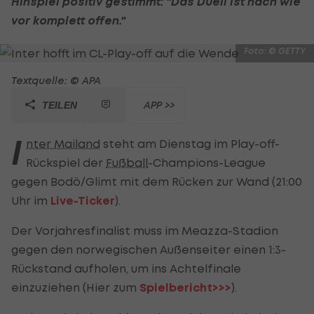
Hinspiel positiv gestimmt: "Das Duell ist nach wie
vor komplett offen."
Foto: © GETTY
Textquelle: © APA
APP >>
TEILEN
I
nter Mailand
steht am Dienstag im Play-off-
Rückspiel der
Fußball
-Champions-League
gegen Bodö/Glimt mit dem Rücken zur Wand (21:00
Uhr im
Live-Ticker
).
Der Vorjahresfinalist muss im Meazza-Stadion
gegen den norwegischen Außenseiter einen 1:3-
Rückstand aufholen, um ins Achtelfinale
einzuziehen (Hier zum
Spielbericht>>>
).