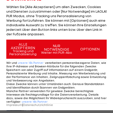
Minuten später legt Isak Dybvik Maatta nach. Der
Wählen Sie [Alle Akzeptieren] um allen Zwecken, Cookies
eingewechselte Ognjen Mimovic kann noch den
und Diensten zuzustimmen oder [Nur Notwendige] im LAOLA1
PUR Modus, ohne Tracking uns Peronsalisierung von
Anschlusstreffer erzielen (75.).
Werbung fortzufahren. Sie können mit [Optionen] auch eine
individuelle Auswahl zu treffen. Sie können Ihre Einstellungen
Auch
Slavia Prag
läuft im Rückspiel einem
jederzeit über den Button links unten bzw. über den Link in
der Fußzeile anpassen.
Rückstand hinterher. Die Tschechen müssen sich
auswärts dem
OSC Lille
mit 0:2 geschlagen geben,
ALLE
NUR
AKZEPTIEREN
OPTIONEN
Jonathan David
(52.) und Edon Zhegrova (77.)
NOTWENDIGE
Tracking und
Weiter mit PUR-Abo
Personalisierung
erzielen die Tore für die Franzosen. Slavia
bekommt wegen Handspiels und Abseits gleich
Wir und
unsere
186
Partner
verarbeiten personenbezogene Daten, wie
Ihre IP-Adresse und Browser-Attribute für die folgenden Zwecke
:
zwei Tore vom VAR aberkannt.
Speichern von oder Zugriff auf Informationen auf einem Endgerät;
Personalisierte Werbung und Inhalte, Messung von Werbeleistung und
der Performance von Inhalten, Zielgruppenforschung sowie Entwicklung
und Verbesserung von Angeboten
.
Hier siehst du Dynamo
Diese Zwecke können unter Umständen auch
:
Genaue Standortdaten
und Identifikation durch Scannen von Endgeräten
.
Kiew vs. Salzburg im TV
Manche Partner verwenden für gewisse Zwecke berechtigtes
Interesse als Rechtsgrundlage für die Datenverarbeitung. Details
dazu, sowie die Möglichkeit Ihr Widerspruchsrecht auszuüben, sind hier
verfügbar
:
unsere
186
Partner
Impressum
|
Datenschutzrichtlinie
Champions League