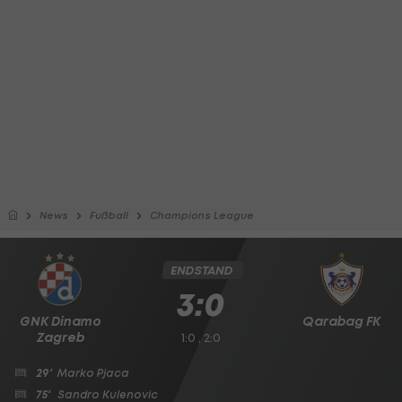
News
Fußball
Champions League
ENDSTAND
3:0
GNK Dinamo
Qarabag FK
Zagreb
1:0 , 2:0
29'
Marko Pjaca
75'
Sandro Kulenovic