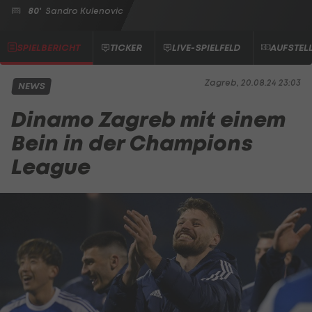
80'
Sandro Kulenovic
SPIELBERICHT
TICKER
LIVE-SPIELFELD
AUFSTEL
Zagreb, 20.08.24 23:03
NEWS
Dinamo Zagreb mit einem
Bein in der Champions
League