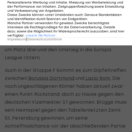
und Chelsea, die beide noch ungeschlagen und
Personalisierte Werbung und Inhalte, Messung von Werbeleistung und
der Performance von Inhalten, Zielgruppenforschung sowie Entwicklung
punktegleich sind, bereits die Vorentscheidung im
und Verbesserung von Angeboten
.
Diese Zwecke können unter Umständen auch
:
Genaue Standortdaten
Kampf um den Pool-Sieg fallen. In London gab es
und Identifikation durch Scannen von Endgeräten
.
Manche Partner verwenden für gewisse Zwecke berechtigtes
zum Auftakt ein torloses Remis, danach feierten
Interesse als Rechtsgrundlage für die Datenverarbeitung. Details
dazu, sowie die Möglichkeit Ihr Widerspruchsrecht auszuüben, sind hier
beide Teams jeweils drei Siege gegen die
verfügbar
:
unsere
186
Partner
Impressum
|
Datenschutzrichtlinie
Nachzügler Krasnodar und Rennes, die nur noch
um Platz drei und den Umstieg in die Europa
League rittern.
Auch in der Gruppe F kommt es zum Gipfeltreffen
zwischen
Borussia Dortmund
und
Lazio Rom
. Die
noch ungeschlagenen Römer haben aktuell zwar
einen Punkt Rückstand, doch zu Hause gegen den
deutschen Vizemeister 3:1 gewonnen. Brügge muss
sein Heimspiel gegen den Tabellenletzten Zenit
St. Petersburg gewinnen, um seine
Achtelfinalchance vor der abschließenden Partie