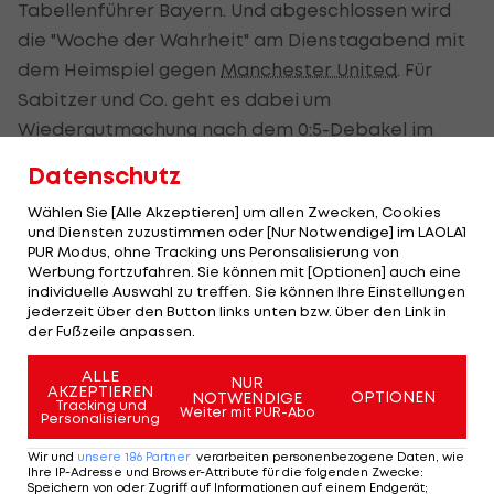
Tabellenführer Bayern. Und abgeschlossen wird
die "Woche der Wahrheit" am Dienstagabend mit
dem Heimspiel gegen
Manchester United
. Für
Sabitzer und Co. geht es dabei um
Wiedergutmachung nach dem 0:5-Debakel im
ersten Vergleich.
Datenschutz
Wählen Sie [Alle Akzeptieren] um allen Zwecken, Cookies
Stellt Salzburg
und Diensten zuzustimmen oder [Nur Notwendige] im LAOLA1
sein CL-
PUR Modus, ohne Tracking uns Peronsalisierung von
Problem ab?
Werbung fortzufahren. Sie können mit [Optionen] auch eine
individuelle Auswahl zu treffen. Sie können Ihre Einstellungen
jederzeit über den Button links unten bzw. über den Link in
Champions League
der Fußzeile anpassen.
ALLE
NUR
Barca und Chelsea wollen
AKZEPTIEREN
OPTIONEN
NOTWENDIGE
Tracking und
Weiter mit PUR-Abo
ungeschlagen bleiben
Personalisierung
Wir und
unsere
186
Partner
verarbeiten personenbezogene Daten, wie
In der Gruppe E könnte im Duell zwischen Sevilla
Ihre IP-Adresse und Browser-Attribute für die folgenden Zwecke
:
Speichern von oder Zugriff auf Informationen auf einem Endgerät;