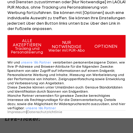
und Diensten zuzustimmen oder [Nur Notwendige] im LAOLA1
Karten spielen.
PUR Modus, ohne Tracking uns Peronsalisierung von
Werbung fortzufahren. Sie können mit [Optionen] auch eine
Der Bundesliga-Tabellenrechner >>>
individuelle Auswahl zu treffen. Sie können Ihre Einstellungen
jederzeit über den Button links unten bzw. über den Link in
der Fußzeile anpassen.
Für den
GAK
hingegen geht es "nur" um Punkte im
Kampf um den Klassenerhalt. Mit 20 Punkten
ALLE
NUR
AKZEPTIEREN
OPTIONEN
NOTWENDIGE
stehen die Grazer vor der Punkteteilung aktuell
Tracking und
Weiter mit PUR-Abo
Personalisierung
sechs Punkte vor Schlusslicht Blau-Weiß Linz,
durften am vergangenen Wochenende einen 2:1-
Wir und
unsere
186
Partner
verarbeiten personenbezogene Daten, wie
Ihre IP-Adresse und Browser-Attribute für die folgenden Zwecke
:
Sieg gegen die
SV Ried
bejubeln.
Speichern von oder Zugriff auf Informationen auf einem Endgerät;
Personalisierte Werbung und Inhalte, Messung von Werbeleistung und
der Performance von Inhalten, Zielgruppenforschung sowie Entwicklung
Einen vollen Erfolg gab es auch für die WSG: Beim
und Verbesserung von Angeboten
.
Diese Zwecke können unter Umständen auch
:
Genaue Standortdaten
3:2-Auswärtssieg gegen Blau-Weiß Linz traf Nikolai
und Identifikation durch Scannen von Endgeräten
.
Manche Partner verwenden für gewisse Zwecke berechtigtes
Baden Frederiksen gleich dreifach.
Interesse als Rechtsgrundlage für die Datenverarbeitung. Details
dazu, sowie die Möglichkeit Ihr Widerspruchsrecht auszuüben, sind hier
verfügbar
:
unsere
186
Partner
Impressum
|
Datenschutzrichtlinie
LIVE-Ticker: