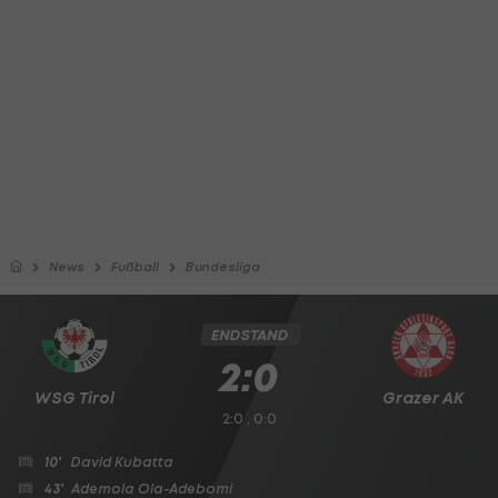
News
Fußball
Bundesliga
ENDSTAND
2:0
WSG Tirol
Grazer AK
2:0 , 0:0
10'
David Kubatta
43'
Ademola Ola-Adebomi