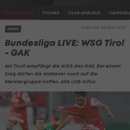
SPIELBERICHT
TICKER
LIVE-SPIELFELD
AUFSTEL
Innsbruck, 08.03.26 16:20
NEWS
Bundesliga LIVE: WSG Tirol
- GAK
Am Tivoli empfängt die WSG den
GAK
. Bei einem
Sieg dürfen die Wattener noch auf die
Meistergruppe hoffen. Alle LIVE-Infos: