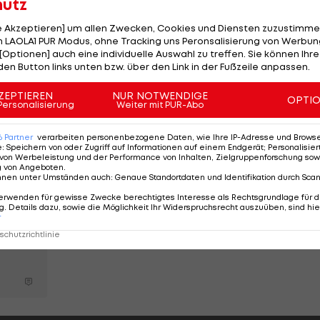
hutz
iel Erfolg, Kroni!
#sturmgraz
://t.co/rAcQKcsNdM
le Akzeptieren] um allen Zwecken, Cookies und Diensten zuzustimme
 LAOLA1 PUR Modus, ohne Tracking uns Peronsalisierung von Werbung
@SKSturm)
July 5, 2024
[Optionen] auch eine individuelle Auswahl zu treffen. Sie können Ihre
den Button links unten bzw. über den Link in der Fußzeile anpassen.
ZEPTIEREN
NUR NOTWENDIGE
OPTI
Personalisierung
Weiter mit PUR-Abo
Sturm: Entscheidung
r
um Biereth-Transfer
6
Partner
verarbeiten personenbezogene Daten, wie Ihre IP-Adresse und Browser-
e
:
Speichern von oder Zugriff auf Informationen auf einem Endgerät; Personalisi
wohl gefallen
von Werbeleistung und der Performance von Inhalten, Zielgruppenforschung sow
g von Angeboten
.
Bundesliga
nnen unter Umständen auch
:
Genaue Standortdaten und Identifikation durch Sca
erwenden für gewisse Zwecke berechtigtes Interesse als Rechtsgrundlage für d
. Details dazu, sowie die Möglichkeit Ihr Widerspruchsrecht auszuüben, sind hie
r
chutzrichtlinie