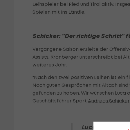
Leihspieler bei Ried und Tirol aktiv. Ins
Spielen mit ins Ländle.
Schicker: "Der richtige Schritt" 
Vergangene Saison erzielte der Offensiv-
Assists. Kronberger unterschreibt bei Al
weiteres Jahr.
"Nach den zwei positiven Leihen ist ein f
Nach guten Gesprächen mit Altach sind wir
gefunden zu haben. Wir wünschen Luca all
Geschäftsführer Sport
Andreas Schicker
Luca
#Kronberg