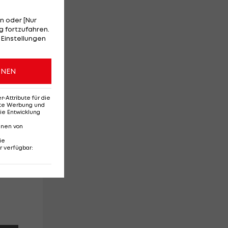
n oder [Nur
 fortzufahren.
 Einstellungen
ONEN
Attribute für die
erte Werbung und
ie Entwicklung
nnen von
ie
r verfügbar
: