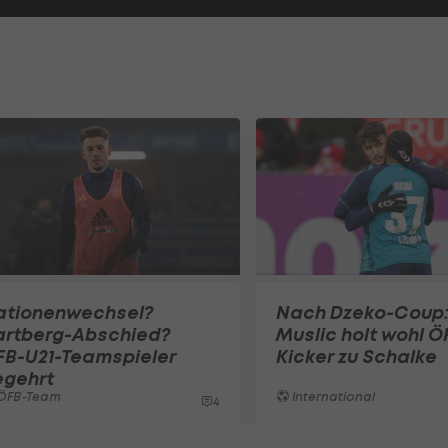
ationenwechsel?
Nach Dzeko-Coup
artberg-Abschied?
Muslic holt wohl Ö
FB-U21-Teamspieler
Kicker zu Schalke
egehrt
ÖFB-Team
International
4