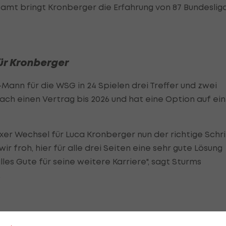
gesamt bringt Kronberger die Erfahrung von 87 Bundeslig
für Kronberger
Mann für die WSG in 24 Spielen drei Treffer und zwei
tach einen Vertrag bis 2026 und hat eine Option auf ein
ixer Wechsel für Luca Kronberger nun der richtige Schri
 froh, hier für alle drei Seiten eine sehr gute Lösung
es Gute für seine weitere Karriere", sagt Sturms
.
er
wechselt fix zum