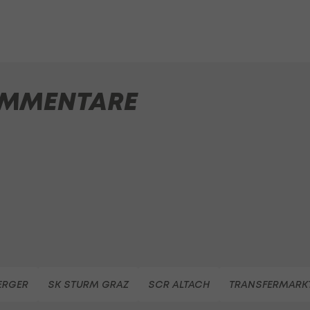
MMENTARE
ERGER
SK STURM GRAZ
SCR ALTACH
TRANSFERMARK