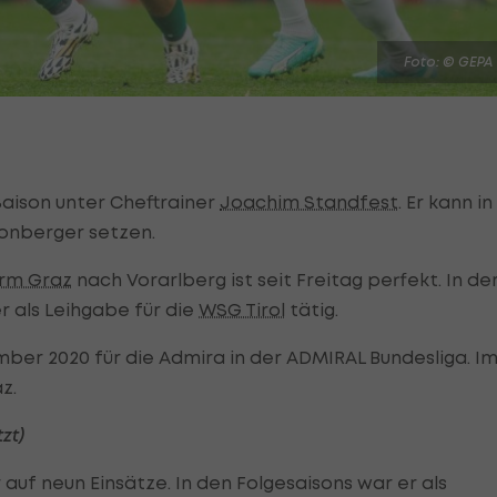
Foto: © GEPA
Saison unter Cheftrainer
Joachim Standfest
. Er kann in
onberger setzen.
urm Graz
nach Vorarlberg ist seit Freitag perfekt. In de
r als Leihgabe für die
WSG Tirol
tätig.
ber 2020 für die Admira in der ADMIRAL Bundesliga. I
az.
zt)
 auf neun Einsätze. In den Folgesaisons war er als