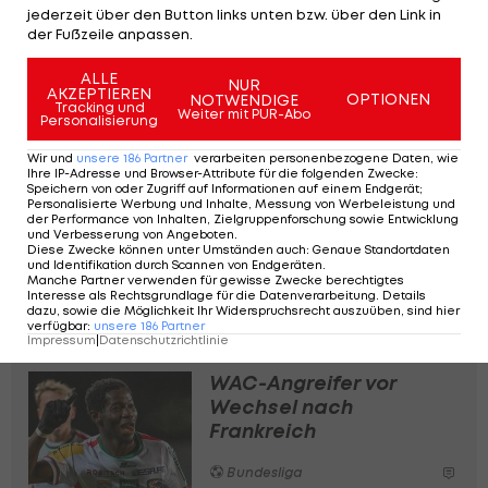
jederzeit über den Button links unten bzw. über den Link in
der Fußzeile anpassen.
SLIDESHOW
STARTEN
ALLE
NUR
AKZEPTIEREN
OPTIONEN
NOTWENDIGE
Tracking und
Weiter mit PUR-Abo
Personalisierung
Wir und
unsere
186
Partner
verarbeiten personenbezogene Daten, wie
Ihre IP-Adresse und Browser-Attribute für die folgenden Zwecke
:
Speichern von oder Zugriff auf Informationen auf einem Endgerät;
Personalisierte Werbung und Inhalte, Messung von Werbeleistung und
WAC wohl kurz vor
der Performance von Inhalten, Zielgruppenforschung sowie Entwicklung
und Verbesserung von Angeboten
.
Einigung mit serbischem
Diese Zwecke können unter Umständen auch
:
Genaue Standortdaten
und Identifikation durch Scannen von Endgeräten
Mittelfeldspieler
.
Manche Partner verwenden für gewisse Zwecke berechtigtes
Interesse als Rechtsgrundlage für die Datenverarbeitung. Details
dazu, sowie die Möglichkeit Ihr Widerspruchsrecht auszuüben, sind hier
Bundesliga
verfügbar
:
unsere
186
Partner
Impressum
|
Datenschutzrichtlinie
WAC-Angreifer vor
Wechsel nach
Frankreich
Bundesliga