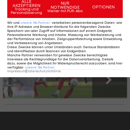
ALLE
Bundesliga
NUR
AKZEPTIEREN
OPTIONEN
NOTWENDIGE
Tracking und
Weiter mit PUR-Abo
Personalisierung
Wir und
unsere
186
Partner
verarbeiten personenbezogene Daten, wie
Ihre IP-Adresse und Browser-Attribute für die folgenden Zwecke
:
Die Rekord-Zugänge der 12 Bundesliga-
Speichern von oder Zugriff auf Informationen auf einem Endgerät;
Personalisierte Werbung und Inhalte, Messung von Werbeleistung und
Klubs
der Performance von Inhalten, Zielgruppenforschung sowie Entwicklung
und Verbesserung von Angeboten
.
Diese Zwecke können unter Umständen auch
:
Genaue Standortdaten
und Identifikation durch Scannen von Endgeräten
.
Manche Partner verwenden für gewisse Zwecke berechtigtes
Interesse als Rechtsgrundlage für die Datenverarbeitung. Details
SLIDESHOW
dazu, sowie die Möglichkeit Ihr Widerspruchsrecht auszuüben, sind hier
STARTEN
verfügbar
:
unsere
186
Partner
Impressum
|
Datenschutzrichtlinie