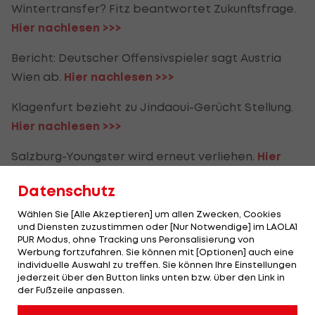
Wintertransfer? Fitz beantwortet Zukunftsfrage.
Hier nachlesen >>>
Bericht: Deutscher Offensivspieler sagt Austria
Wien ab.
Hier nachlesen >>>
Klagenfurt bezieht zu Jindaoui-Gerücht Stellung.
Hier nachlesen >>>
Salzburg-Youngster wird erneut verliehen.
Hier
nachlesen >>>
Datenschutz
Ex-Portugal-Legionär trainiert bei LigaZwa-Klub
Wählen Sie [Alle Akzeptieren] um allen Zwecken, Cookies
mit.
Hier nachlesen >>>
und Diensten zuzustimmen oder [Nur Notwendige] im LAOLA1
PUR Modus, ohne Tracking uns Peronsalisierung von
Werbung fortzufahren. Sie können mit [Optionen] auch eine
Transferliste der
individuelle Auswahl zu treffen. Sie können Ihre Einstellungen
jederzeit über den Button links unten bzw. über den Link in
österreichischen
der Fußzeile anpassen.
Bundesliga