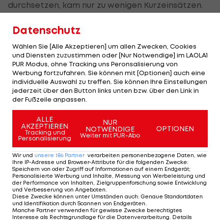
durchsetzen, kam nur zu wenigen Kurzeinsätzen.
Der Abgang von weiteren Spielern in der Abwehr
Datenschutz
oder im Angriff sei zudem eine Möglichkeit.
Wählen Sie [Alle Akzeptieren] um allen Zwecken, Cookies
Zudem wolle Sportchef Michael Parensen einen
und Diensten zuzustimmen oder [Nur Notwendige] im LAOLA1
PUR Modus, ohne Tracking uns Peronsalisierung von
neuen Stürmer. Man habe analysiert, "dass uns ein
Werbung fortzufahren. Sie können mit [Optionen] auch eine
Stürmer, der Bälle sichert und ablegt, sowie in der
individuelle Auswahl zu treffen. Sie können Ihre Einstellungen
jederzeit über den Button links unten bzw. über den Link in
Box Präsenz hat, guttun würde, weil wir gegen
der Fußzeile anpassen.
viele Gegner nicht die tiefen Räume bekommen",
so Parensen in der "Kleinen Zeitung". Ein Abbruch
ALLE
NUR
AKZEPTIEREN
OPTIONEN
NOTWENDIGE
der Leihe von
Amady Camara
zu Nantes soll
Tracking und
Weiter mit PUR-Abo
Personalisierung
bevorstehen.
Wir und
unsere
186
Partner
verarbeiten personenbezogene Daten, wie
Ihre IP-Adresse und Browser-Attribute für die folgenden Zwecke
:
Speichern von oder Zugriff auf Informationen auf einem Endgerät;
Nächste Biereth-Millionen?
Personalisierte Werbung und Inhalte, Messung von Werbeleistung und
der Performance von Inhalten, Zielgruppenforschung sowie Entwicklung
und Verbesserung von Angeboten
.
Diese Zwecke können unter Umständen auch
:
Genaue Standortdaten
Zudem dürfen sich die "Schwoazn" wohl über
und Identifikation durch Scannen von Endgeräten
.
zusätzliche Einnahmen freuen.
Manche Partner verwenden für gewisse Zwecke berechtigtes
Mika Biereth
Interesse als Rechtsgrundlage für die Datenverarbeitung. Details