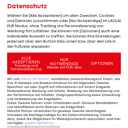
Datenschutz
Liverpool forcierte eigentlich eine Leihe für das
Wählen Sie [Alle Akzeptieren] um allen Zwecken, Cookies
Talent, Championship-Klubs wie Norwich City,
und Diensten zuzustimmen oder [Nur Notwendige] im LAOLA1
Leeds, Sheffield und Coventry City hätten sich
PUR Modus, ohne Tracking uns Peronsalisierung von
Werbung fortzufahren. Sie können mit [Optionen] auch eine
interessiert gezeigt. Bei einem fixen Verkauf
individuelle Auswahl zu treffen. Sie können Ihre Einstellungen
müsste aus Sicht Liverpools auch das finanzielle
jederzeit über den Button links unten bzw. über den Link in
der Fußzeile anpassen.
Paket stimmen.
ALLE
NUR
AKZEPTIEREN
OPTIONEN
NOTWENDIGE
Tracking und
Die Rekord-Zugänge der 12 Bundesliga-
Weiter mit PUR-Abo
Personalisierung
Klubs
Wir und
unsere
186
Partner
verarbeiten personenbezogene Daten, wie
Ihre IP-Adresse und Browser-Attribute für die folgenden Zwecke
:
Speichern von oder Zugriff auf Informationen auf einem Endgerät;
Personalisierte Werbung und Inhalte, Messung von Werbeleistung und
der Performance von Inhalten, Zielgruppenforschung sowie Entwicklung
SLIDESHOW
und Verbesserung von Angeboten
.
STARTEN
Diese Zwecke können unter Umständen auch
:
Genaue Standortdaten
und Identifikation durch Scannen von Endgeräten
.
Manche Partner verwenden für gewisse Zwecke berechtigtes
Interesse als Rechtsgrundlage für die Datenverarbeitung. Details
dazu, sowie die Möglichkeit Ihr Widerspruchsrecht auszuüben, sind hier
verfügbar
:
unsere
186
Partner
Impressum
|
Datenschutzrichtlinie