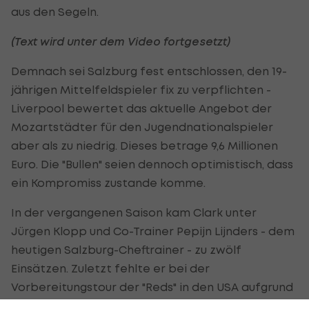
aus den Segeln.
(Text wird unter dem Video fortgesetzt)
Demnach sei Salzburg fest entschlossen, den 19-
jährigen Mittelfeldspieler fix zu verpflichten -
Liverpool bewertet das aktuelle Angebot der
Mozartstädter für den Jugendnationalspieler
aber als zu niedrig. Dieses betrage 9,6 Millionen
Euro. Die "Bullen" seien dennoch optimistisch, dass
ein Kompromiss zustande komme.
In der vergangenen Saison kam Clark unter
Jürgen Klopp und Co-Trainer Pepijn Lijnders - dem
heutigen Salzburg-Cheftrainer - zu zwölf
Einsätzen. Zuletzt fehlte er bei der
Vorbereitungstour der "Reds" in den USA aufgrund
eines Problems mit dem Rücken.