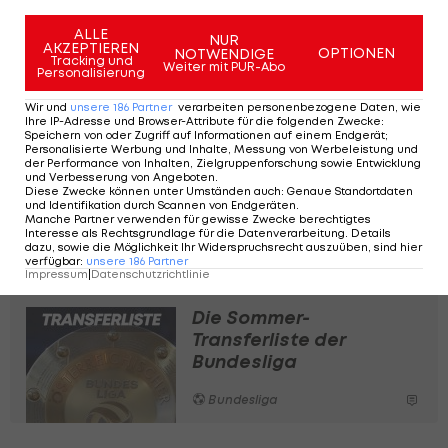
#BristolCity
@SkySportsNews
— James Savundra (@JamesSavundra)
ALLE
NUR
AKZEPTIEREN
OPTIONEN
NOTWENDIGE
July 9, 2024
Tracking und
Weiter mit PUR-Abo
Personalisierung
Wir und
unsere
186
Partner
verarbeiten personenbezogene Daten, wie
Ihre IP-Adresse und Browser-Attribute für die folgenden Zwecke
:
Speichern von oder Zugriff auf Informationen auf einem Endgerät;
Personalisierte Werbung und Inhalte, Messung von Werbeleistung und
der Performance von Inhalten, Zielgruppenforschung sowie Entwicklung
und Verbesserung von Angeboten
.
Zwei klare Test-
Diese Zwecke können unter Umständen auch
:
Genaue Standortdaten
Niederlagen für Sturm
und Identifikation durch Scannen von Endgeräten
.
Manche Partner verwenden für gewisse Zwecke berechtigtes
an einem Tag
Interesse als Rechtsgrundlage für die Datenverarbeitung. Details
dazu, sowie die Möglichkeit Ihr Widerspruchsrecht auszuüben, sind hier
verfügbar
:
unsere
186
Partner
Bundesliga
Impressum
|
Datenschutzrichtlinie
Die Sommer-
Transferliste der
Bundesliga
Bundesliga