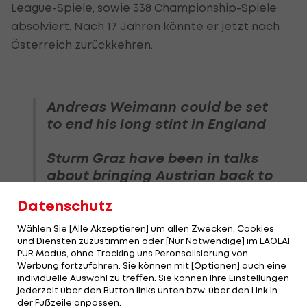
League-Spiele, sowie 338 Championship-Spiele
absolviert. Nach 17 Jahren könnte er jetzt nach
Österreich zurückkehren.
Andreas Weimann could be set
to end his long stint in England
Sturm Graz have been in talks
about bringing Austrian back to
his homeland
Datenschutz
Believed to also be in
Wählen Sie [Alle Akzeptieren] um allen Zwecken, Cookies
und Diensten zuzustimmen oder [Nur Notwendige] im LAOLA1
discussions with unnamed
PUR Modus, ohne Tracking uns Peronsalisierung von
Serie A side
Werbung fortzufahren. Sie können mit [Optionen] auch eine
individuelle Auswahl zu treffen. Sie können Ihre Einstellungen
jederzeit über den Button links unten bzw. über den Link in
Free agent after leaving
der Fußzeile anpassen.