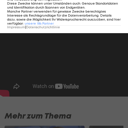
Diese Zwecke können unter Umständen auch
:
Genaue Standortdaten
International
und Identifikation durch Scannen von Endgeräten
.
Manche Partner verwenden für gewisse Zwecke berechtigtes
Interesse als Rechtsgrundlage für die Datenverarbeitung. Details
dazu, sowie die Möglichkeit Ihr Widerspruchsrecht auszuüben, sind hier
verfügbar
:
unsere
186
Partner
Impressum
|
Datenschutzrichtlinie
Mehr zum Thema