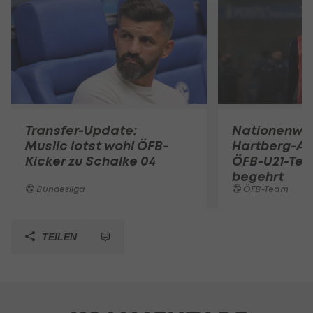
Transfer-Update:
Nationenwe
Muslic lotst wohl ÖFB-
Hartberg-A
Kicker zu Schalke 04
ÖFB-U21-Tea
begehrt
Bundesliga
ÖFB-Team
TEILEN