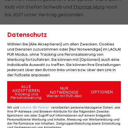
Klub von Stefan Schwab und
Thomas Murg
noch
bis 2027 unter Vertrag gestanden.
Die 17,5 Millionen Euro würden den
Datenschutz
österreichischen Transfer-Rekord für Zugänge
sprengen. Diesen hält
Lucas Gourna-Douath
.
Wählen Sie [Alle Akzeptieren] um allen Zwecken, Cookies
und Diensten zuzustimmen oder [Nur Notwendige] im LAOLA1
Salzburg zahlte 2022 13 Millionen Euro an Saint-
PUR Modus, ohne Tracking uns Peronsalisierung von
Etienne.
Werbung fortzufahren. Sie können mit [Optionen] auch eine
individuelle Auswahl zu treffen. Sie können Ihre Einstellungen
Konstantelias gilt als beidfüßig und ist 1,78-Meter
jederzeit über den Button links unten bzw. über den Link in
der Fußzeile anpassen.
groß. Neben dem offensiven Mittelfeld ist er auch
am Flügel einsetzbar. Für Griechenland
ALLE
NUR
AKZEPTIEREN
OPTIONEN
NOTWENDIGE
absolvierte er bereits sechs Länderspiele.
Tracking und
Weiter mit PUR-Abo
Personalisierung
Wir und
unsere
186
Partner
verarbeiten personenbezogene Daten, wie
Red Bull Salzburg
Ihre IP-Adresse und Browser-Attribute für die folgenden Zwecke
:
könnte offenbar in
Speichern von oder Zugriff auf Informationen auf einem Endgerät;
Personalisierte Werbung und Inhalte, Messung von Werbeleistung und
Holland zuschlagen!
der Performance von Inhalten, Zielgruppenforschung sowie Entwicklung
und Verbesserung von Angeboten
.