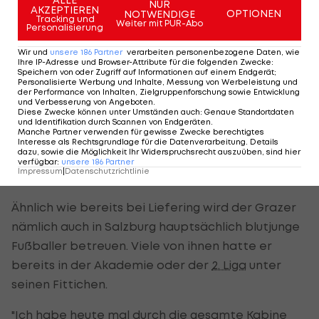
auch daher rührt, dass er sich einen solchen in
NUR
AKZEPTIEREN
OPTIONEN
NOTWENDIGE
Tracking und
seiner frühen Spielerkarriere selbst von seinen
Weiter mit PUR-Abo
Personalisierung
Trainern erhofft hätte.
Wir und
unsere
186
Partner
verarbeiten personenbezogene Daten, wie
Ihre IP-Adresse und Browser-Attribute für die folgenden Zwecke
:
"Ich hätte mir vielleicht auch mal gewünscht, noch
Speichern von oder Zugriff auf Informationen auf einem Endgerät;
Personalisierte Werbung und Inhalte, Messung von Werbeleistung und
eine klarere Rückmeldung zu bekommen, wo ich
der Performance von Inhalten, Zielgruppenforschung sowie Entwicklung
und Verbesserung von Angeboten
.
als Spieler stehe", erklärte Beichler damals.
Diese Zwecke können unter Umständen auch
:
Genaue Standortdaten
und Identifikation durch Scannen von Endgeräten
.
Manche Partner verwenden für gewisse Zwecke berechtigtes
Interesse als Rechtsgrundlage für die Datenverarbeitung. Details
Beichler hatte schon 14 Salzburg-Kicker
dazu, sowie die Möglichkeit Ihr Widerspruchsrecht auszuüben, sind hier
verfügbar
:
unsere
186
Partner
unter seinen Fittichen
Impressum
|
Datenschutzrichtlinie
Ähnlich wie bereits bei Liefering wird der Grazer
nämlich auch in Salzburg hauptsächlich blutjunge
Fußballer betreuen. Viele von ihnen hatte er
bereits in der Akademie oder der
2. Liga
unter
seinen Fittichen.
"Ich habe heute mal durch die gesamte Kabine