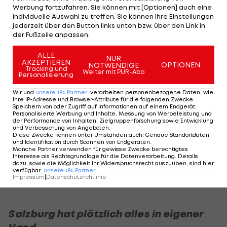
verbessern, hilft es Beichler freilich, endlich sowas
Werbung fortzufahren. Sie können mit [Optionen] auch eine
wie eine Stammelf gefunden zu haben. Am
individuelle Auswahl zu treffen. Sie können Ihre Einstellungen
jederzeit über den Button links unten bzw. über den Link in
Sonntag und am Mittwoch standen mit Ausnahme
der Fußzeile anpassen.
des im zweiten Spiel gesperrten
Stefan Lainer
,
ALLE
der durch Tim Trummer ersetzt wurde, dieselben
NUR
AKZEPTIEREN
OPTIONEN
NOTWENDIGE
Spieler in der Startelf.
Tracking und
Weiter mit PUR-Abo
Personalisierung
"Als Trainer braucht man eine gewisse Zeit, um die
Wir und
unsere
186
Partner
verarbeiten personenbezogene Daten, wie
Ihre IP-Adresse und Browser-Attribute für die folgenden Zwecke
:
Mechanismen und die Abläufe der Spieler
Speichern von oder Zugriff auf Informationen auf einem Endgerät;
Personalisierte Werbung und Inhalte, Messung von Werbeleistung und
kennenzulernen, ein gutes Gefühl für die Gruppe
der Performance von Inhalten, Zielgruppenforschung sowie Entwicklung
und Verbesserung von Angeboten
.
zu haben", so der Jungtrainer.
Diese Zwecke können unter Umständen auch
:
Genaue Standortdaten
und Identifikation durch Scannen von Endgeräten
.
Manche Partner verwenden für gewisse Zwecke berechtigtes
Seine Erkenntnis nach rund zwei Monaten im Amt:
Interesse als Rechtsgrundlage für die Datenverarbeitung. Details
dazu, sowie die Möglichkeit Ihr Widerspruchsrecht auszuüben, sind hier
"Es gibt ein paar Spieler, die am Platz stehen
verfügbar
:
unsere
186
Partner
Impressum
|
Datenschutzrichtlinie
müssen, damit wir stabile Leistungen zeigen."
Salzburg hat plötzlich alles in eigener