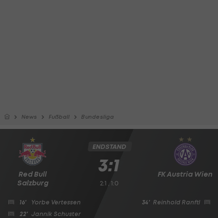
News
Fußball
Bundesliga
ENDSTAND
3:1
Red Bull
FK Austria Wien
Salzburg
2:1 , 1:0
16'
Yorbe Vertessen
34'
Reinhold Ranftl
22'
Jannik Schuster