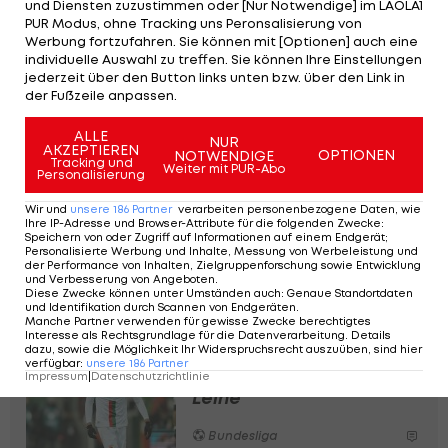
und Diensten zuzustimmen oder [Nur Notwendige] im LAOLA1
FC Birmingham ausgeliehen.
PUR Modus, ohne Tracking uns Peronsalisierung von
Werbung fortzufahren. Sie können mit [Optionen] auch eine
individuelle Auswahl zu treffen. Sie können Ihre Einstellungen
Beim Championship-Absteiger brachte es der
jederzeit über den Button links unten bzw. über den Link in
Innenverteidiger in der abgelaufenen Spielzeit
der Fußzeile anpassen.
auf 24 Saisoneinsätze. Aiwu wurde in der Admira-
ALLE
NUR
Jugend ausgebildet und schaffte es dort zum
AKZEPTIEREN
OPTIONEN
NOTWENDIGE
Tracking und
Weiter mit PUR-Abo
Profi. 2021 wurde er von Rapid verpflichtet, wo er
Personalisierung
innert einer Saison das Interesse von Cremonese
Wir und
unsere
186
Partner
verarbeiten personenbezogene Daten, wie
Ihre IP-Adresse und Browser-Attribute für die folgenden Zwecke
:
auf sich zog.
Speichern von oder Zugriff auf Informationen auf einem Endgerät;
Personalisierte Werbung und Inhalte, Messung von Werbeleistung und
der Performance von Inhalten, Zielgruppenforschung sowie Entwicklung
Beim Klub aus der Lombardei hat Aiwu noch einen
und Verbesserung von Angeboten
.
Diese Zwecke können unter Umständen auch
:
Genaue Standortdaten
Vertrag bis Sommer 2026.
und Identifikation durch Scannen von Endgeräten
.
Manche Partner verwenden für gewisse Zwecke berechtigtes
Interesse als Rechtsgrundlage für die Datenverarbeitung. Details
dazu, sowie die Möglichkeit Ihr Widerspruchsrecht auszuüben, sind hier
Deal wohl fix: Rapid holt
verfügbar
:
unsere
186
Partner
Augsburg-Stürmer per
Impressum
|
Datenschutzrichtlinie
Leihe
Bundesliga