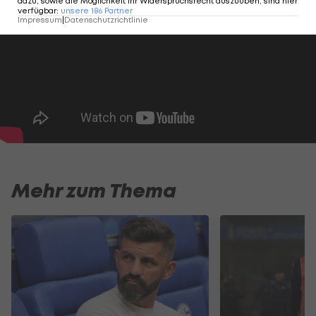
dazu, sowie die Möglichkeit Ihr Widerspruchsrecht auszuüben, sind hier
verfügbar
:
unsere
186
Partner
Impressum
|
Datenschutzrichtlinie
Mehr zum Thema