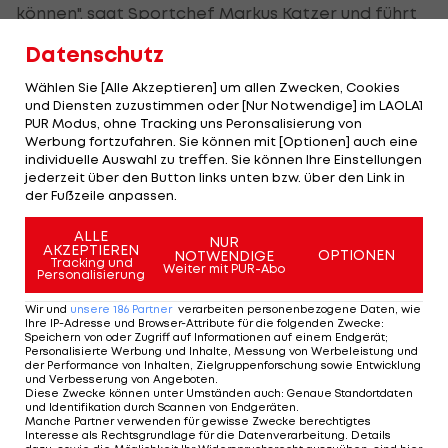
können", sagt Sportchef
Markus Katzer
und führt
aus:
Datenschutz
"Nicht nur aufgrund der aus unserer Sicht
Wählen Sie [Alle Akzeptieren] um allen Zwecken, Cookies
und Diensten zuzustimmen oder [Nur Notwendige] im LAOLA1
attraktiven wirtschaftlichen Rahmenbedingungen
PUR Modus, ohne Tracking uns Peronsalisierung von
der fixen Verpflichtung sind wir überzeugt, dass
Werbung fortzufahren. Sie können mit [Optionen] auch eine
individuelle Auswahl zu treffen. Sie können Ihre Einstellungen
der pfeilschnelle Außenbahnspieler sportlich in
jederzeit über den Button links unten bzw. über den Link in
der Zukunft sehr wertvoll für uns sein kann."
der Fußzeile anpassen.
ALLE
NUR
Die Sommer-
AKZEPTIEREN
OPTIONEN
NOTWENDIGE
Tracking und
Transferliste der
Weiter mit PUR-Abo
Personalisierung
Bundesliga
Wir und
unsere
186
Partner
verarbeiten personenbezogene Daten, wie
Ihre IP-Adresse und Browser-Attribute für die folgenden Zwecke
:
Bundesliga
Speichern von oder Zugriff auf Informationen auf einem Endgerät;
Personalisierte Werbung und Inhalte, Messung von Werbeleistung und
der Performance von Inhalten, Zielgruppenforschung sowie Entwicklung
und Verbesserung von Angeboten
.
Diese Zwecke können unter Umständen auch
:
Genaue Standortdaten
und Identifikation durch Scannen von Endgeräten
.
Manche Partner verwenden für gewisse Zwecke berechtigtes
Interesse als Rechtsgrundlage für die Datenverarbeitung. Details