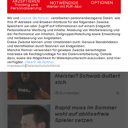
AKZEPTIEREN
OPTIONEN
NOTWENDIGE
Tracking und
Weiter mit PUR-Abo
Position steht im vorläufigen EURO-Kader des ÖFB,
Personalisierung
könnte sich auf der größten Bühne empfehlen.
Wir und
unsere
186
Partner
verarbeiten personenbezogene Daten, wie
Ihre IP-Adresse und Browser-Attribute für die folgenden Zwecke
:
Speichern von oder Zugriff auf Informationen auf einem Endgerät;
Personalisierte Werbung und Inhalte, Messung von Werbeleistung und
Für Armutsbetroffene:
der Performance von Inhalten, Zielgruppenforschung sowie Entwicklung
Rapid spendet an
und Verbesserung von Angeboten
.
Diese Zwecke können unter Umständen auch
:
Genaue Standortdaten
Samariterbund
und Identifikation durch Scannen von Endgeräten
.
Manche Partner verwenden für gewisse Zwecke berechtigtes
Interesse als Rechtsgrundlage für die Datenverarbeitung. Details
Bundesliga
dazu, sowie die Möglichkeit Ihr Widerspruchsrecht auszuüben, sind hier
verfügbar
:
unsere
186
Partner
Impressum
|
Datenschutzrichtlinie
Rapid-Rückkehr als
Meister? Schwab äußert
sich
Bundesliga
Rapid muss im Sommer
wohl auf ablösefreie
Spieler setzen