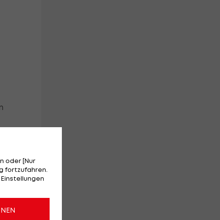
n
n oder [Nur
 fortzufahren.
 Einstellungen
:
n
ONEN