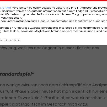
l sie beim Bundesheer sind. Und dann kommt er rein u
6
Partner
verarbeiten personenbezogene Daten, wie Ihre IP-Adresse und Browser-
e
:
Speichern von oder Zugriff auf Informationen auf einem Endgerät; Personalisi
von Werbeleistung und der Performance von Inhalten, Zielgruppenforschung sow
d sich die Grazer auch bewusst, dass sie spielerisch noc
g von Angeboten
.
nnen unter Umständen auch
:
Genaue Standortdaten und Identifikation durch Sca
erwenden für gewisse Zwecke berechtigtes Interesse als Rechtsgrundlage für d
. Details dazu, sowie die Möglichkeit Ihr Widerspruchsrecht auszuüben, sind hie
 zwar große Fortschritte im Vergleich zum Cup-Aus
r
chutzrichtlinie
Woche, zollt aber auch dem Gegner Tribut: "Die Basics
hwierig, weil uns der Gegner in dieser Hinsicht das
Standardspiel“
chon wenige Minuten nach dem Schlusspfiff eine Analys
s fünf Phasen, aber heute hat man eigentlich nur ein
tionen. Es war kein Fußballspiel, es war nicht schön 
iel“, gibt Ingolitsch im Gespräch mit Sky zu.