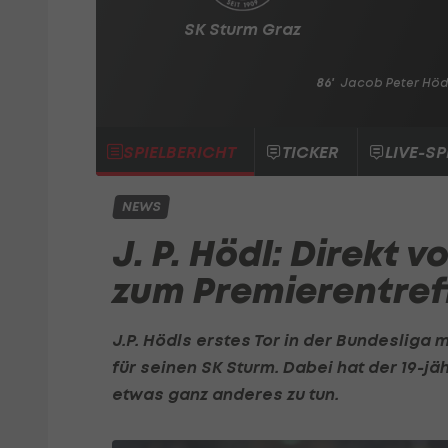
SK Sturm Graz
86'
Jacob Peter Höd
SPIELBERICHT
TICKER
LIVE-SP
NEWS
J. P. Hödl: Direkt
zum Premierentreff
J.P. Hödls erstes Tor in der Bundesliga
für seinen SK Sturm. Dabei hat der 19-jä
etwas ganz anderes zu tun.