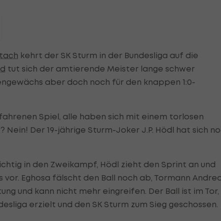
ltach
kehrt der SK Sturm in der Bundesliga auf die
ed
tut sich der amtierende Meister lange schwer
igengewächs aber doch noch für den knappen 1:0-
rfahrenen Spiel, alle haben sich mit einem torlosen
 Nein! Der 19-jährige Sturm-Joker J.P. Hödl hat sich n
chtig in den Zweikampf, Hödl zieht den Sprint an und
ss vor. Eghosa fälscht den Ball noch ab, Tormann Andre
ung und kann nicht mehr eingreifen. Der Ball ist im Tor,
ndesliga erzielt und den SK Sturm zum Sieg geschossen.