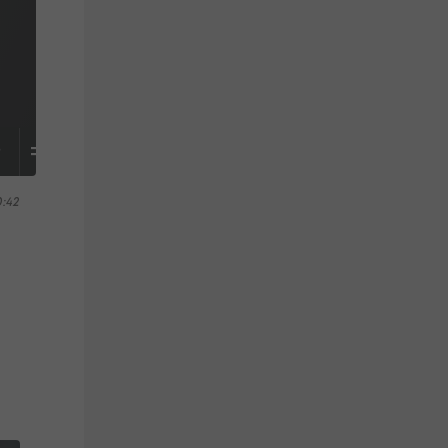
S
TABELLE
0:42