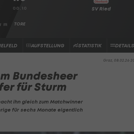
0:0 , 1:0
SV Ried
l
IELFELD
AUFSTELLUNG
STATISTIK
DETAIL
Graz, 08.02.26 2
 vom Bundesheer
er für Sturm
 macht ihn gleich zum Matchwinner
hrige für sechs Monate eigentlich