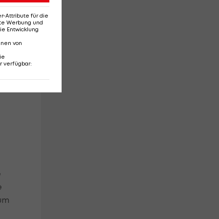
nd
Attribute für die
erte Werbung und
ie Entwicklung
h
nnen von
ie
r verfügbar
:
e
e
zum