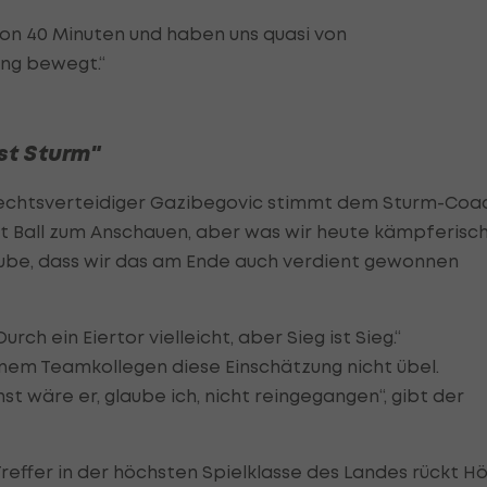
von 40 Minuten und haben uns quasi von
ng bewegt.“
st Sturm"
Rechtsverteidiger Gazibegovic stimmt dem Sturm-Coa
 mit Ball zum Anschauen, aber was wir heute kämpferisc
laube, dass wir das am Ende auch verdient gewonnen
ch ein Eiertor vielleicht, aber Sieg ist Sieg.“
nem Teamkollegen diese Einschätzung nicht übel.
nst wäre er, glaube ich, nicht reingegangen“, gibt der
Treffer in der höchsten Spielklasse des Landes rückt Hö