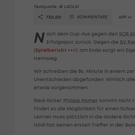
Textquelle: © LAOLA1
KOMMENTARE
APP >>
TEILEN
N
ach dem Cup-Aus gegen den
SCR A
Erfolgsspur zurück. Gegen die
SV Ri
(
Spielbericht >>>
), am Ende sorgt ein E
Heimsieg.
Wir schreiben die 86. Minute in einem ze
Unentschieden abgefunden. Wirklich alle?
etwas vorgenommen.
Ried-Kicker
Philipp Pomer
kommt nicht ri
findet so die Möglichkeit für einen Schu
Leitner muss plötzlich in die andere Richt
Hödl hat seinen ersten Treffer in der Bu