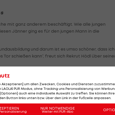
ss
he mit ganz anderem beschäftigt. Wie alle jungen
 diesen Jänner ging es für den jungen Mann in die
rundausbildung und darum ist es umso schöner, dass ich
 Tor schießen kann“, freut sich Rekrut Hödl über seine
hutz
hwinner
le Akzeptieren] um allen Zwecken, Cookies und Diensten zuzustimme
 LAOLA1 PUR Modus, ohne Tracking uns Peronsalisierung von Werbung
[Optionen] auch eine individuelle Auswahl zu treffen. Sie können Ihre
für das Training wenig Zeit. Köln-Rückkehrer
Jusuf
den Button links unten bzw. über den Link in der Fußzeile anpassen.
ach dem Spiel über das Arbeitspensum des Youngsters
ZEPTIEREN
NUR NOTWENDIGE
 haben ein schweres Programm diese Woche. Ich hab’ ih
OPTI
Personalisierung
Weiter mit PUR-Abo