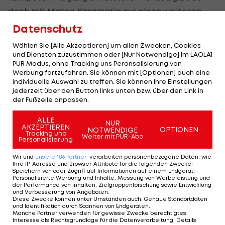
doch mit
Mateo Karamatic
nur einen weiteren
nominellen Innenverteidiger im Kader.
Datenschutz
Wählen Sie [Alle Akzeptieren] um allen Zwecken, Cookies
Fix: Hartberg sichert
und Diensten zuzustimmen oder [Nur Notwendige] im LAOLA1
sich die Dienste eines
PUR Modus, ohne Tracking uns Peronsalisierung von
Werbung fortzufahren. Sie können mit [Optionen] auch eine
Sturm-Goalies
individuelle Auswahl zu treffen. Sie können Ihre Einstellungen
jederzeit über den Button links unten bzw. über den Link in
Bundesliga
der Fußzeile anpassen.
ALLE
NUR
Die Sommer-
AKZEPTIEREN
OPTIONEN
NOTWENDIGE
Tracking und
Weiter mit PUR-Abo
Transferliste der
Personalisierung
Bundesliga
Wir und
unsere
186
Partner
verarbeiten personenbezogene Daten, wie
Ihre IP-Adresse und Browser-Attribute für die folgenden Zwecke
:
Bundesliga
Speichern von oder Zugriff auf Informationen auf einem Endgerät;
Personalisierte Werbung und Inhalte, Messung von Werbeleistung und
der Performance von Inhalten, Zielgruppenforschung sowie Entwicklung
und Verbesserung von Angeboten
.
Diese Zwecke können unter Umständen auch
:
Genaue Standortdaten
und Identifikation durch Scannen von Endgeräten
.
Manche Partner verwenden für gewisse Zwecke berechtigtes
Interesse als Rechtsgrundlage für die Datenverarbeitung. Details