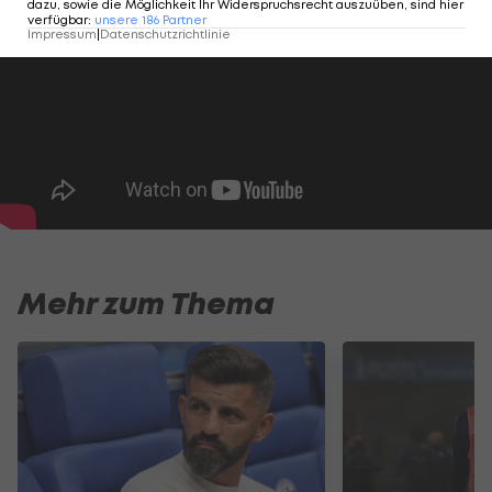
dazu, sowie die Möglichkeit Ihr Widerspruchsrecht auszuüben, sind hier
verfügbar
:
unsere
186
Partner
Impressum
|
Datenschutzrichtlinie
Mehr zum Thema